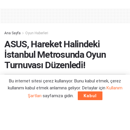
Alternative:
Ana Sayfa
Oyun Haberleri
ASUS, Hareket Halindeki
İstanbul Metrosunda Oyun
Turnuvası Düzenledi!
Bu internet sitesi çerez kullanıyor. Bunu kabul etmek, çerez
Yazar:
Berk Demirci
12/12/2022 21:56
kullanımı kabul etmek anlamına geliyor. Detaylar için
Kullanım
Şartları
sayfamıza gidin.
Kabul