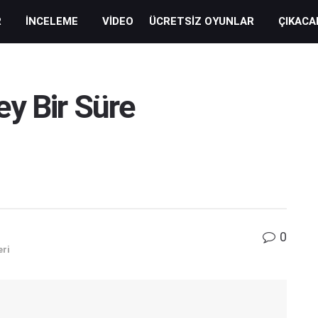
R
İNCELEME
VIDEO
ÜCRETSIZ OYUNLAR
ÇIKACA
y Bir Süre
0
eri