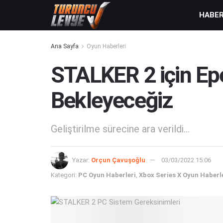
HABE
Ana Sayfa
Oyun Haberleri
STALKER 2 için Epe
Bekleyeceğiz
Geliştirilme sürecine ara verildi...
Yazar:
Orçun Çavuşoğlu
03/03/2022 15:06
Kategori:
PC Oyun Haberleri
,
Xbox Series X Oyun Haberl