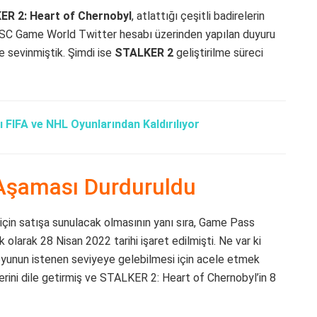
R 2: Heart of Chernobyl
, atlattığı çeşitli badirelerin
. GSC Game World Twitter hesabı üzerinden yapılan duyuru
e sevinmiştik. Şimdi ise
STALKER 2
geliştirilme süreci
 FIFA ve NHL Oyunlarından Kaldırılıyor
 Aşaması Durduruldu
in satışa sunulacak olmasının yanı sıra, Game Pass
 olarak 28 Nisan 2022 tarihi işaret edilmişti. Ne var ki
e oyunun istenen seviyeye gelebilmesi için acele etmek
rini dile getirmiş ve STALKER 2: Heart of Chernobyl’in 8