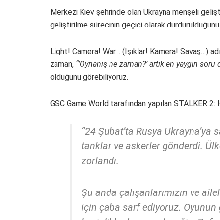
Merkezi Kiev şehrinde olan Ukrayna menşeli gelişt
geliştirilme sürecinin geçici olarak durdurulduğun
Light! Camera! War… (Işıklar! Kamera! Savaş…) ad
zaman,
“’Oynanış ne zaman?’ artık en yaygın soru de
olduğunu görebiliyoruz.
GSC Game World tarafından yapılan STALKER 2: He
“24 Şubat’ta Rusya Ukrayna’ya sav
tanklar ve askerler gönderdi. Ül
zorlandı.
Şu anda çalışanlarımızın ve aile
için çaba sarf ediyoruz. Oyunun g