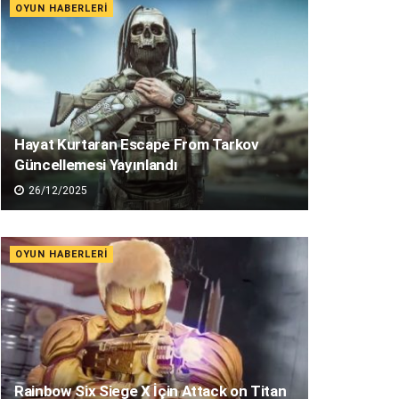
OYUN HABERLERI
Hayat Kurtaran Escape From Tarkov
Güncellemesi Yayınlandı
26/12/2025
OYUN HABERLERI
Rainbow Six Siege X İçin Attack on Titan