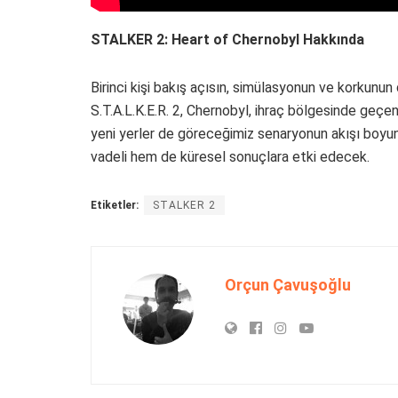
STALKER 2: Heart of Chernobyl Hakkında
Birinci kişi bakış açısın, simülasyonun ve korkunu
S.T.A.L.K.E.R. 2, Chernobyl, ihraç bölgesinde geçen
yeni yerler de göreceğimiz senaryonun akışı boy
vadeli hem de küresel sonuçlara etki edecek.
Etiketler:
STALKER 2
Orçun Çavuşoğlu