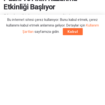
Etkinliği Başlıyor
Çılgınlar gibi deneyim puanı ve altın!
Bu internet sitesi çerez kullanıyor. Bunu kabul etmek, çerez
kullanımı kabul etmek anlamına geliyor. Detaylar için
Kullanım
Yazar:
Orçun Çavuşoğlu
29/08/2023 21:42
Şartları
sayfamıza gidin.
Kabul