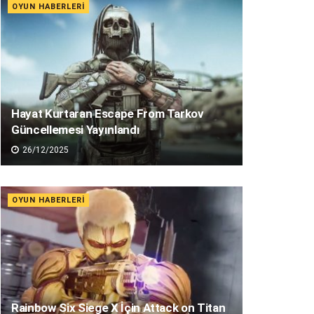
OYUN HABERLERI
Hayat Kurtaran Escape From Tarkov
Güncellemesi Yayınlandı
26/12/2025
OYUN HABERLERI
Rainbow Six Siege X İçin Attack on Titan