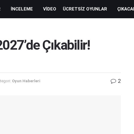
R
İNCELEME
VIDEO
ÜCRETSIZ OYUNLAR
ÇIKACA
027’de Çıkabilir!
2
tegori:
Oyun Haberleri