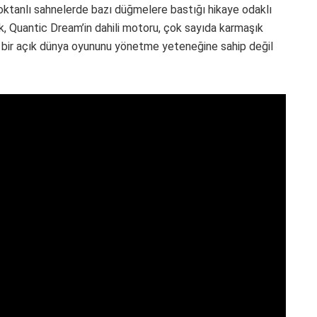
 oktanlı sahnelerde bazı düğmelere bastığı hikaye odaklı
k, Quantic Dream’in dahili motoru, çok sayıda karmaşık
 bir açık dünya oyununu yönetme yeteneğine sahip değil