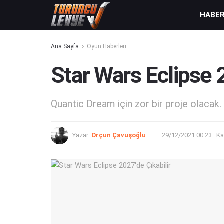
HABE
Ana Sayfa
Oyun Haberleri
Star Wars Eclipse 2
Quantic Dream için zor bir proje olacak.
Yazar:
Orçun Çavuşoğlu
29/12/2021 00:23
Ka