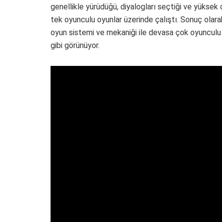
genellikle yürüdüğü, diyalogları seçtiği ve yüksek
tek oyunculu oyunlar üzerinde çalıştı. Sonuç olara
oyun sistemi ve mekaniği ile devasa çok oyunculu
gibi görünüyor.