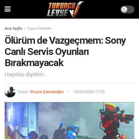
Ana Sayfa
Oyun Haberleri
Ölürüm de Vazgeçmem: Sony
Canlı Servis Oyunları
Bırakmayacak
Hayırlısı diyelim...
Yazar:
Orçun Çavuşoğlu
29/06/2026 17:00