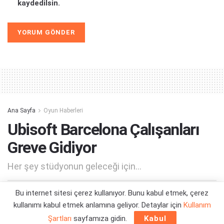
kaydedilsin.
Alternative:
Ana Sayfa
Oyun Haberleri
Ubisoft Barcelona Çalışanları
Greve Gidiyor
Her şey stüdyonun geleceği için...
Bu internet sitesi çerez kullanıyor. Bunu kabul etmek, çerez
Yazar:
Orçun Çavuşoğlu
28/06/2026 14:29
kullanımı kabul etmek anlamına geliyor. Detaylar için
Kullanım
Şartları
sayfamıza gidin.
Kabul