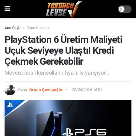
Ana Sayfa
Oyun Haberleri
PlayStation 6 Üretim Maliyeti
Uçuk Seviyeye Ulaştı! Kredi
Çekmek Gerekebilir
Mevcut nesil konsolların fiyatı ile yarışıyor...
Yazar:
Orçun Çavuşoğlu
28/06/2026 18:04