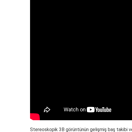
Stereoskopik 3B görüntünün gelişmiş baş takibi ve 