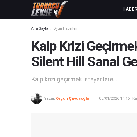
HABE
Ana Sayfa
Oyun Haberleri
Kalp Krizi Geçirme
Silent Hill Sanal G
Kalp krizi geçirmek isteyenlere...
Yazar:
Orçun Çavuşoğlu
05/01/2026 14:16
Ka