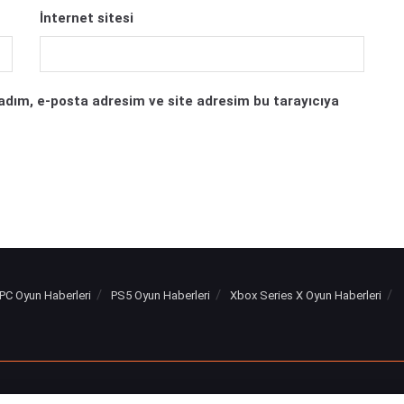
İnternet sitesi
adım, e-posta adresim ve site adresim bu tarayıcıya
PC Oyun Haberleri
PS5 Oyun Haberleri
Xbox Series X Oyun Haberleri