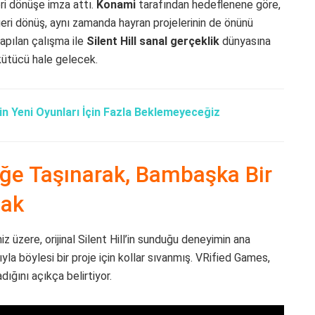
eri dönüşe imza attı.
Konami
tarafından hedeflenene göre,
k geri dönüş, aynı zamanda hayran projelerinin de önünü
apılan çalışma ile
Silent Hill sanal gerçeklik
dünyasına
kütücü hale gelecek.
inin Yeni Oyunları İçin Fazla Beklemeyeceğiz
liğe Taşınarak, Bambaşka Bir
cak
z üzere, orijinal Silent Hill’in sunduğu deneyimin ana
la böylesi bir proje için kollar sıvanmış. VRified Games,
ğını açıkça belirtiyor.