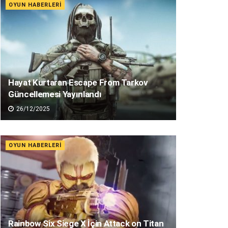
OYUN HABERLERI
Hayat Kurtaran Escape From Tarkov
Güncellemesi Yayınlandı
26/12/2025
OYUN HABERLERI
Rainbow Six Siege X İçin Attack on Titan