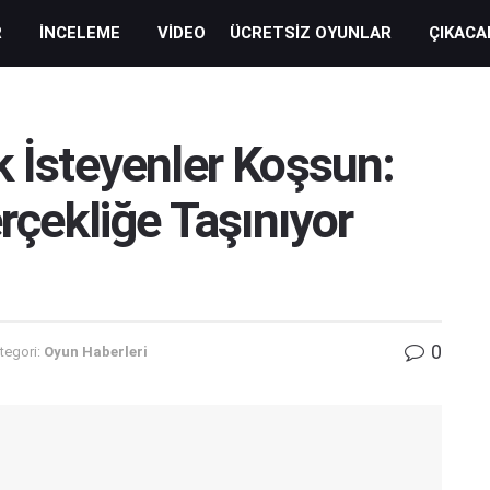
R
İNCELEME
VIDEO
ÜCRETSIZ OYUNLAR
ÇIKACA
k İsteyenler Koşsun:
erçekliğe Taşınıyor
0
tegori:
Oyun Haberleri