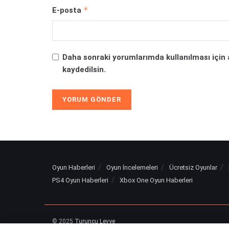
*
E-posta
Daha sonraki yorumlarımda kullanılması için 
kaydedilsin.
Alternative:
Oyun Haberleri
Oyun İncelemeleri
Ücretsiz Oyunlar
PS4 Oyun Haberleri
Xbox One Oyun Haberleri
© 2025
Turuncu Levye