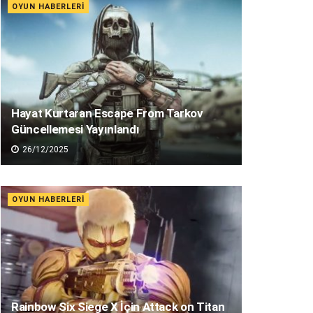
OYUN HABERLERI
Hayat Kurtaran Escape From Tarkov
Güncellemesi Yayınlandı
26/12/2025
OYUN HABERLERI
Rainbow Six Siege X İçin Attack on Titan