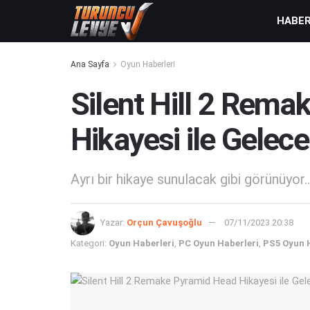
HABE
Ana Sayfa
Oyun Haberleri
Silent Hill 2 Rem
Hikayesi ile Gelec
Ayrı bir hikaye sunulacak gibi görünüyor..
Yazar:
Orçun Çavuşoğlu
07/11/2023 20:38
Kategori:
Oyun Haberleri
,
PC Oyun Haberleri
,
PS5 Oyun 