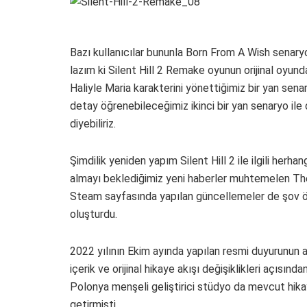
Bazı kullanıcılar bununla Born From A Wish senary
lazım ki Silent Hill 2 Remake oyunun orijinal oyund
Haliyle Maria karakterini yönettiğimiz bir yan sen
detay öğrenebileceğimiz ikinci bir yan senaryo ile
diyebiliriz.
Şimdilik yeniden yapım Silent Hill 2 ile ilgili herhang
almayı beklediğimiz yeni haberler muhtemelen T
Steam sayfasında yapılan güncellemeler de şov ö
oluşturdu.
2022 yılının Ekim ayında yapılan resmi duyurunun ar
içerik ve orijinal hikaye akışı değişiklikleri açısı
Polonya menşeli geliştirici stüdyo da mevcut hika
getirmişti.