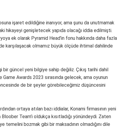
osuna işaret edildiğine inanıyor, ama şunu da unutmamak
aki hikayeyi genişletecek yapıda olacağı iddia edilmişti.
aryoya ek olarak Pyramid Head’in fonu hakkında daha fazla
 de karşılaşacak olmamız büyük ölçüde ihtimal dahilinde
i bir güncel yeni bilgiye sahip değiliz. Çıkış tarihi dahil
he Game Awards 2023 sırasında gelecek, ama oyunun
ncesinde de bir şeyler görebileceğimiz düşüncesini
dından ortaya atılan bazı iddialar, Konami firmasının yeni
ndan Bloober Team’i oldukça kısıtladığı yönündeydi. Zaten
ye temelini bozmak gibi bir maksadının olmadığını dile