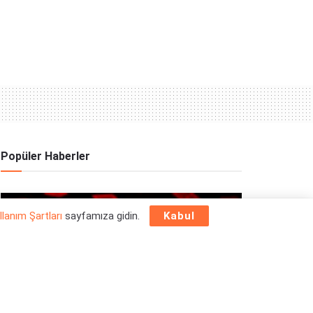
Popüler Haberler
OYUN HABERLERI
llanım Şartları
sayfamıza gidin.
Kabul