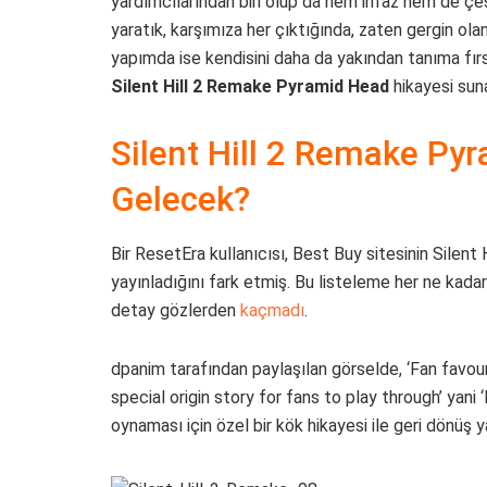
yardımcılarından biri olup da hem infaz hem de çeş
yaratık, karşımıza her çıktığında, zaten gergin ola
yapımda ise kendisini daha da yakından tanıma fırs
Silent Hill 2 Remake Pyramid Head
hikayesi sun
Silent Hill 2 Remake Pyr
Gelecek?
Bir ResetEra kullanıcısı, Best Buy sitesinin Silent
yayınladığını fark etmiş. Bu listeleme her ne kadar 
detay gözlerden
kaçmadı
.
dpanim tarafından paylaşılan görselde, ‘Fan favou
special origin story for fans to play through’ yani 
oynaması için özel bir kök hikayesi ile geri dönüş y