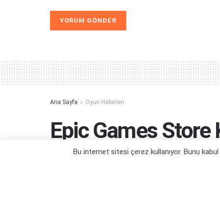
Alternative:
Ana Sayfa
Oyun Haberleri
Epic Games Store 
Gelmiş Değil
Bu internet sitesi çerez kullanıyor. Bunu kabu
Pek çok etken söz konusu...
Yazar:
Orçun Çavuşoğlu
07/11/2023 20:03
Ka