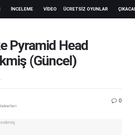
R
İNCELEME
VIDEO
ÜCRETSIZ OYUNLAR
ÇIKACA
ake Pyramid Head
ekmiş (Güncel)
.
0
Haberleri