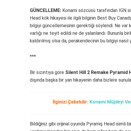
GÜNCELLEME:
Konami sözcüsü tarafından IGN sit
Head kök hikayesi ile ilgili bilginin Best Buy Can
bilgiyi güncellemesinin gerektiği söylendi. Ne var 
varlığı ne teyit edildi ne de yalanlandı. Bununla b
kaldırılmış olsa da, perakendecinin bu bilgiyi nasıl 
***
Bir sızıntıya göre
Silent Hill 2 Remake Pyramid 
dışında başka bir yan hikayenin daha bizlere sunula
İlginizi Çekebilir:
Konami Müjdeyi Ver
Bildiğiniz gibi orijinal oyunda Pyramiş Head isimli bi