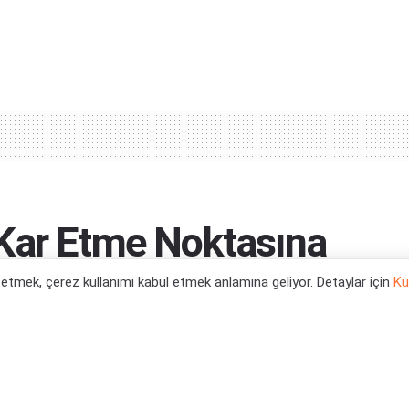
Kar Etme Noktasına
l etmek, çerez kullanımı kabul etmek anlamına geliyor. Detaylar için
Ku
0
tegori:
Oyun Haberleri
,
PC Oyun Haberleri