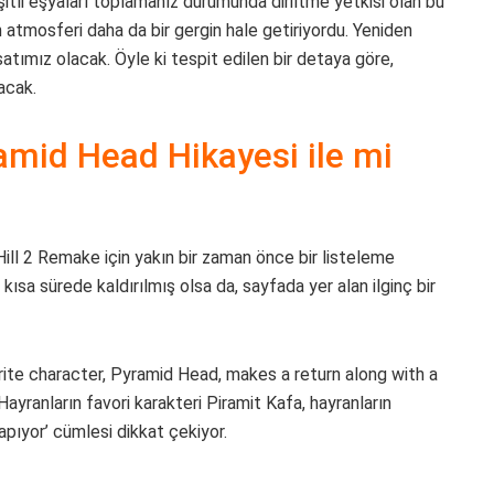
itli eşyaları toplamanız durumunda diriltme yetkisi olan bu
n atmosferi daha da bir gergin hale getiriyordu. Yeniden
atımız olacak. Öyle ki tespit edilen bir detaya göre,
acak.
amid Head Hikayesi ile mi
 Hill 2 Remake için yakın bir zaman önce bir listeleme
kısa sürede kaldırılmış olsa da, sayfada yer alan ilginç bir
rite character, Pyramid Head, makes a return along with a
‘Hayranların favori karakteri Piramit Kafa, hayranların
apıyor’ cümlesi dikkat çekiyor.