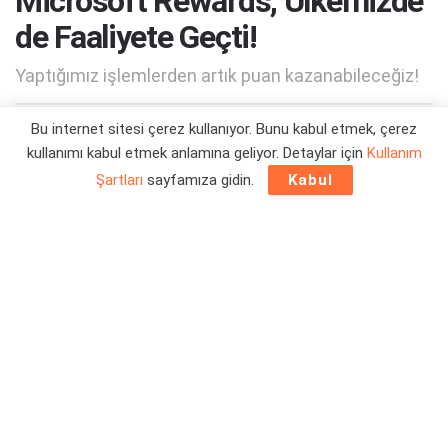
Microsoft Rewards, Ülkemizde
de Faaliyete Geçti!
Yaptığımız işlemlerden artık puan kazanabileceğiz!
Bu internet sitesi çerez kullanıyor. Bunu kabul etmek, çerez
Yazar:
Orçun Çavuşoğlu
23/08/2022 16:59
kullanımı kabul etmek anlamına geliyor. Detaylar için
Kullanım
Şartları
sayfamıza gidin.
Kabul