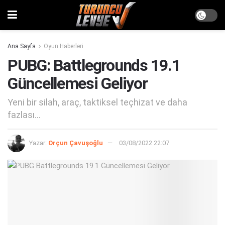
Ana Sayfa
Oyun Haberleri
PUBG: Battlegrounds 19.1
Güncellemesi Geliyor
Yeni bir silah, araç, taktiksel teçhizat ve daha
fazlası...
Yazar:
Orçun Çavuşoğlu
03/08/2022 22:07