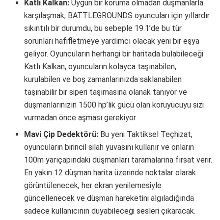
Katlı Kalkan:
Uygun bir koruma olmadan düşmanlarla
karşılaşmak, BATTLEGROUNDS oyuncuları için yıllardır
sıkıntılı bir durumdu, bu sebeple 19.1’de bu tür
sorunları hafifletmeye yardımcı olacak yeni bir eşya
geliyor. Oyuncuların herhangi bir haritada bulabileceği
Katlı Kalkan, oyuncuların kolayca taşınabilen,
kurulabilen ve boş zamanlarınızda saklanabilen
taşınabilir bir siperi taşımasına olanak tanıyor ve
düşmanlarınızın 1500 hp’lik gücü olan koruyucuyu sizi
vurmadan önce aşması gerekiyor.
Mavi Çip Dedektörü:
Bu yeni Taktiksel Teçhizat,
oyuncuların birincil silah yuvasını kullanır ve onların
100m yarıçapındaki düşmanları taramalarına fırsat verir.
En yakın 12 düşman harita üzerinde noktalar olarak
görüntülenecek, her ekran yenilemesiyle
güncellenecek ve düşman hareketini algıladığında
sadece kullanıcının duyabileceği sesleri çıkaracak.