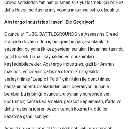
Creed serisinden tanınan düşmanlarla yüzleşmek için bir kez
daha Haven haritasına iniş yapma imkanına sahip olacaklar.
Abstergo Industries Haven’ı Ele Geçiriyor!
Oyuncular PUBG: BATTLEGROUNDS ve Assassin’s Creed
arasında devam eden iş birliğinin bir parçası olarak 16.
sezondan bu yana ilk kez yeniden sunulan Haven haritasında
çeşitli içerik temalı kaynakları ve donanımları
keşfedebilecekler. Abstergo Industries, gizli bir Animus
makinesi ve binanın çatısına stratejik bir şekilde
yerleştirilmiş “Leap of Faith” çıkıntıları ile donatılmış;
haritanın önemli binalarından birini devralıyor. Bununla
beraber bu iş birliği, oyunculara oynanış süresince yeni
kostümler, çanta kaplamaları, paraşüt kaplamaları, ifade ve
daha fazlasını içeren sezon temalı kozmetik ödüller
kazanma şansı sunuyor.
Aşağıda Güncelleme 19.1 ile ilgili çok yakında gelecek