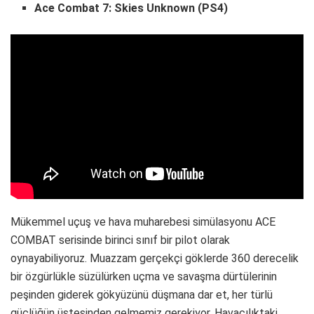
Ace Combat 7: Skies Unknown (PS4)
Mükemmel uçuş ve hava muharebesi simülasyonu ACE
COMBAT serisinde birinci sınıf bir pilot olarak
oynayabiliyoruz. Muazzam gerçekçi göklerde 360 derecelik
bir özgürlükle süzülürken uçma ve savaşma dürtülerinin
peşinden giderek gökyüzünü düşmana dar et, her türlü
güçlüğün üstesinden gelmemiz gerekiyor. Havacılıktaki