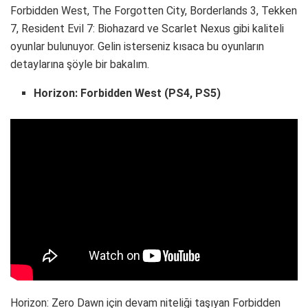
Forbidden West, The Forgotten City, Borderlands 3, Tekken
7, Resident Evil 7: Biohazard ve Scarlet Nexus gibi kaliteli
oyunlar bulunuyor. Gelin isterseniz kısaca bu oyunların
detaylarına şöyle bir bakalım.
Horizon: Forbidden West (PS4, PS5)
Horizon: Zero Dawn için devam niteliği taşıyan Forbidden