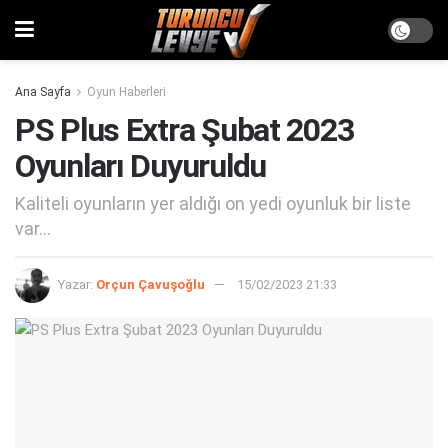
Ana Sayfa
Oyun Haberleri
PS Plus Extra Şubat 2023
Oyunları Duyuruldu
Kaliteli oyunların yer aldığı on yedi oyunluk bir liste
var...
Yazar:
Orçun Çavuşoğlu
15/02/2023 21:33