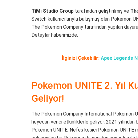
TiMi Studio Group
tarafından geliştirilmiş ve
Th
Switch kullanıcılarıyla buluşmuş olan Pokemon UN
The Pokemon Company tarafından yapılan duyuru
Detaylar haberimizde.
İlginizi Çekebilir:
Apex Legends Ne
Pokemon UNITE 2. Yıl K
Geliyor!
The Pokemon Company International Pokemon UN
heyecan verici etkinliklerle geliyor. 2021 yılından
Pokemon UNITE, Nefes kesici Pokemon UNITE maçlar
çok sevilen bir Pokemon da yeniden sevenleri ile 