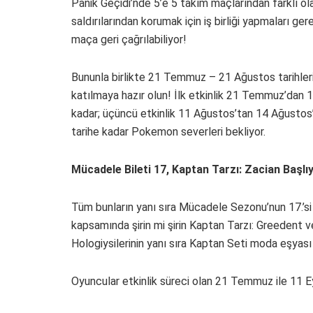
Panik Geçidi’nde 5’e 5 takım maçlarından farklı o
saldırılarından korumak için iş birliği yapmaları ge
maça geri çağrılabiliyor!
Bununla birlikte 21 Temmuz – 21 Ağustos tarihleri 
katılmaya hazır olun! İlk etkinlik 21 Temmuz’dan 1
kadar; üçüncü etkinlik 11 Ağustos’tan 14 Ağustos
tarihe kadar Pokemon severleri bekliyor.
Mücadele Bileti 17, Kaptan Tarzı: Zacian Başlı
Tüm bunların yanı sıra Mücadele Sezonu’nun 17.’si
kapsamında şirin mi şirin Kaptan Tarzı: Greedent v
Hologiysilerinin yanı sıra Kaptan Seti moda eşyası 
Oyuncular etkinlik süreci olan 21 Temmuz ile 11 Eylü