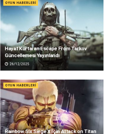
OYUN HABERLERI
Hayat Kurtaran Escape From Tarkov
Güncellemesi Yayınlandı
26/12/2025
OYUN HABERLERI
Rainbow Six Siege X İçin Attack on Titan