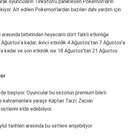
larak oyuncuların Tinkaton’u panikleyen Pokémon’ların
rekiyor. Alt edilen Pokemon’lardan bazıları dahi yardım için
arasında birbirinden heyecanlı dört farklı etkinliğe
 Ağustos’a kadar; ikinci etkinlik 4 Ağustos’tan 7 Ağustos’a
’a kadar ve son etkinlik ise 18 Ağustos’tan 21 Ağustos
yor
 de başlıyor. Oyuncular bu sezonun premium bileti
e kahramanlara yaraşır Kaptan Tarzı: Zacian
setlerini elde edebiliyor.
l tarihleri arasında bu setlere erişebiliyor.