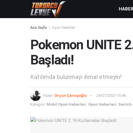
HABE
Ana Sayfa
Oyun Haberleri
Pokemon UNITE 2. 
Başladı!
Katılımda bulunmayı ihmal etmeyin!
Yazar:
Orçun Çavuşoğlu
24/07/2023 15:46
Kategori:
Mobil Oyun Haberleri
,
Oyun Haberleri
,
Switch 