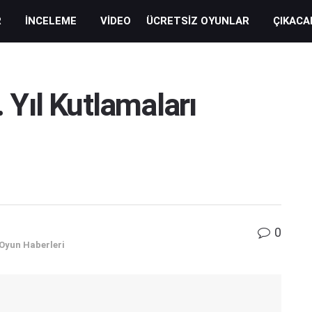
R
İNCELEME
VIDEO
ÜCRETSIZ OYUNLAR
ÇIKACA
Yıl Kutlamaları
0
Oyun Haberleri