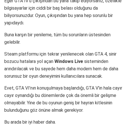
Eğer GTA IV’ü çıkışından bu yana takip ediyorsanız, özellikle
bilgisayarlar için ciddi bir baş belası olduğunu da
biliyorsunuzdur. Oyun, çıkışından bu yana hep sorunlu bir
yapıdaydı.
Buna karşın bir yenileme, tüm bu sorunların üstesinden
gelebilir.
Steam platformu için tekrar yenilenecek olan GTA 4, sinir
bozucu hatalara yol açan
Windows
Live
sisteminden
arındırılacak ve bu sayede hem daha modern hem de daha
sorunsuz bir oyun deneyimini kullanıcılara sunacak.
Evet, GTA VI’nın konuşulmaya başlandığı, GTA V’in hala cayır
cayır oynandığı bu dönemlerde çok da önemli bir gelişme
olmayabilir. Yine de bu oyunun geniş bir hayran kitlesinin
bulunduğunu göz önüne almak gerekiyor.
Bu arada bir iyi haber daha.