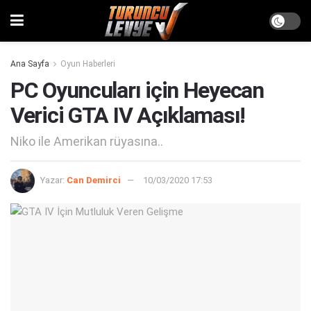
Ana Sayfa
Oyun Haberleri
PC Oyuncuları için Heyecan
Verici GTA IV Açıklaması!
Niko ile Amerikan rüyasına..
Yazar:
Can Demirci
10/03/2020 17:53