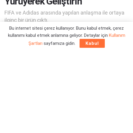
Yürüyerek Geliştirin
FIFA ve Adidas arasında yapılan anlaşma ile ortaya
ilginç bir ürün çıktı.
Bu internet sitesi çerez kullanıyor. Bunu kabul etmek, çerez
kullanımı kabul etmek anlamına geliyor. Detaylar için
Kullanım
Yazar:
Ramazan Tugay Kahraman
10/03/2020 15:35
Şartları
sayfamıza gidin.
Kabul