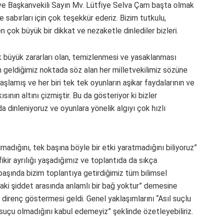
e Başkanvekili Sayın Mv. Lütfiye Selva Çam başta olmak
e sabırları için çok teşekkür ederiz. Bizim tutkulu,
çok büyük bir dikkat ve nezaketle dinlediler bizleri.
 büyük zararları olan, temizlenmesi ve yasaklanması
n geldiğimiz noktada söz alan her milletvekilimiz sözüne
şlamış ve her biri tek tek oyunların aşikar faydalarının ve
sının altını çizmiştir. Bu da gösteriyor ki bizler
 dinleniyoruz ve oyunlara yönelik algıyı çok hızlı
olmadığını, tek başına böyle bir etki yaratmadığını biliyoruz”
ikir ayrılığı yaşadığımız ve toplantıda da sıkça
ın başında bizim toplantıya getirdiğimiz tüm bilimsel
taki şiddet arasında anlamlı bir bağ yoktur” demesine
 direnç göstermesi geldi. Genel yaklaşımlarını “Asıl suçlu
ç suçu olmadığını kabul edemeyiz” şeklinde özetleyebiliriz.