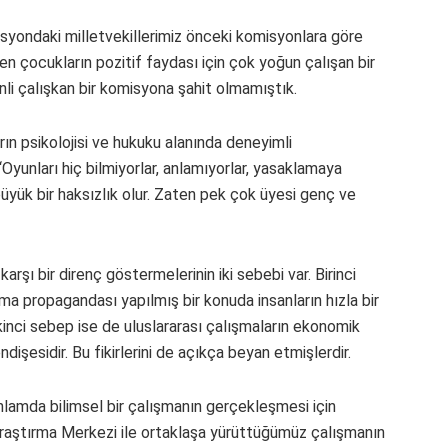
isyondaki milletvekillerimiz önceki komisyonlara göre
 çocukların pozitif faydası için çok yoğun çalışan bir
li çalışkan bir komisyona şahit olmamıştık.
ın psikolojisi ve hukuku alanında deneyimli
“Oyunları hiç bilmiyorlar, anlamıyorlar, yasaklamaya
büyük bir haksızlık olur. Zaten pek çok üyesi genç ve
şı bir direnç göstermelerinin iki sebebi var. Birinci
a propagandası yapılmış bir konuda insanların hızla bir
ikinci sebep ise de uluslararası çalışmaların ekonomik
işesidir. Bu fikirlerini de açıkça beyan etmişlerdir.
lamda bilimsel bir çalışmanın gerçekleşmesi için
raştırma Merkezi ile ortaklaşa yürüttüğümüz çalışmanın