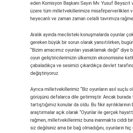
eden Komisyon Başkanı Sayın Mv. Yusuf Beyazıt v
üzere tüm milletvekillerimize misafirperverlikleri v
heyecanlı ve zaman zaman celalli tavrımıza rağmen 
Aralık ayında meclisteki konuşmalarda oyunlar çok
gereken büyük bir sorun olarak yansıtılırken, bugü
“Bizim amacımız oyunları yasaklamak değil” diye ba
oyun geliştiricilerimizin ülkemizin ekonomisine katkı
çabaladıkça ve sesimizi çıkardıkça devlet tarafında
değiştiriyoruz.
Ayrıca milletvekillerimiz “Biz oyunların asıl suçlu 
görüşünü defalarca dile getirmiştir. Ancak burada f
tartıştığımız konular da oldu. Bu fikir ayrılıkların
araştırmalar açık olarak “Oyunlar ile gerçek hayat
rağmen, milletvekillerimiz buna inanmakta ciddi bir
siz değilsiniz ama bir bağ olmadığını, oyunların hi