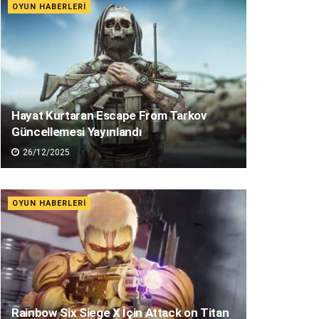
OYUN HABERLERI
Hayat Kurtaran Escape From Tarkov
Güncellemesi Yayınlandı
26/12/2025
OYUN HABERLERI
Rainbow Six Siege X İçin Attack on Titan