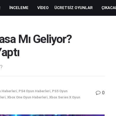
R
İNCELEME
VIDEO
ÜCRETSIZ OYUNLAR
ÇIKACA
Yasa Mı Geliyor?
aptı
k?
 Haberleri
,
PS4 Oyun Haberleri
,
PS5 Oyun
0
leri
,
Xbox One Oyun Haberleri
,
Xbox Series X Oyun