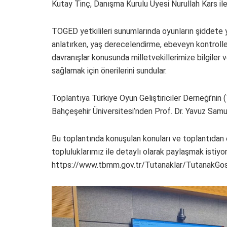
Kutay Tinç, Danışma Kurulu Üyesi Nurullah Kars ile b
TOGED yetkilileri sunumlarında oyunların şiddete y
anlatırken, yaş derecelendirme, ebeveyn kontrolle
davranışlar konusunda milletvekillerimize bilgiler 
sağlamak için önerilerini sundular.
Toplantıya Türkiye Oyun Geliştiriciler Derneği’nin
Bahçeşehir Üniversitesi’nden Prof. Dr. Yavuz Samur
Bu toplantında konuşulan konuları ve toplantıdan e
topluluklarımız ile detaylı olarak paylaşmak istiyor
https://www.tbmm.gov.tr/Tutanaklar/TutanakGo