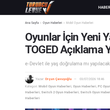
HABE
Ana Sayfa
Oyun Haberleri
Mobil Oyun Haberleri
Oyunlar İçin Yeni 
TOGED Açıklama Y
e-Devlet ile yaş doğrulama mı yapılaca
Yazar:
Orçun Çavuşoğlu
03/07/2026 18:46
Kategori:
Mobil Oyun Haberleri
,
Oyun Haberleri
,
PC Oyun
Haberleri
,
Switch 2 Oyun Haberleri
,
Switch Oyun Haber
Haberleri