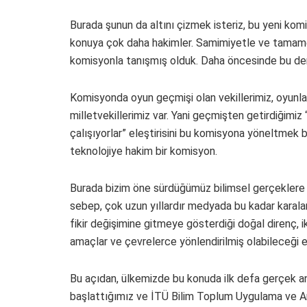
Burada şunun da altını çizmek isteriz, bu yeni kom
konuya çok daha hakimler. Samimiyetle ve tamamen
komisyonla tanışmış olduk. Daha öncesinde bu den
Komisyonda oyun geçmişi olan vekillerimiz, oyunlar
milletvekillerimiz var. Yani geçmişten getirdiğimiz 
çalışıyorlar” eleştirisini bu komisyona yöneltmek 
teknolojiye hakim bir komisyon.
Burada bizim öne sürdüğümüz bilimsel gerçeklere kar
sebep, çok uzun yıllardır medyada bu kadar karalam
fikir değişimine gitmeye gösterdiği doğal direnç, 
amaçlar ve çevrelerce yönlendirilmiş olabileceği end
Bu açıdan, ülkemizde bu konuda ilk defa gerçek an
başlattığımız ve İTÜ Bilim Toplum Uygulama ve A