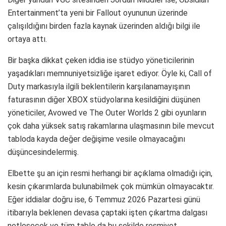
Entertainment’ta yeni bir Fallout oyununun üzerinde
çalışıldığını birden fazla kaynak üzerinden aldığı bilgi ile
ortaya attı.
Bir başka dikkat çeken iddia ise stüdyo yöneticilerinin
yaşadıkları memnuniyetsizliğe işaret ediyor. Öyle ki, Call of
Duty markasıyla ilgili beklentilerin karşılanamayışının
faturasının diğer XBOX stüdyolarına kesildiğini düşünen
yöneticiler, Avowed ve The Outer Worlds 2 gibi oyunların
çok daha yüksek satış rakamlarına ulaşmasının bile mevcut
tabloda kayda değer değişime vesile olmayacağını
düşüncesindelermiş.
Elbette şu an için resmi herhangi bir açıklama olmadığı için,
kesin çıkarımlarda bulunabilmek çok mümkün olmayacaktır.
Eğer iddialar doğru ise, 6 Temmuz 2026 Pazartesi günü
itibarıyla beklenen devasa çaptaki işten çıkartma dalgası
netleşecek ve tüm tablo da bu şekilde resmiyet