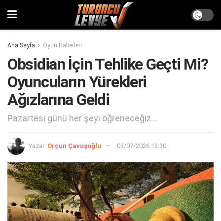
Ana Sayfa
Oyun Haberleri
Obsidian İçin Tehlike Geçti Mi?
Oyuncuların Yürekleri
Ağızlarına Geldi
Pazartesi günü her şeyi öğreneceğiz...
Yazar:
Orçun Çavuşoğlu
03/07/2026 13:30