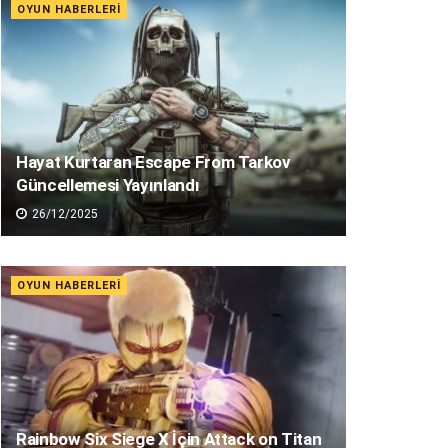
OYUN HABERLERI
Hayat Kurtaran Escape From Tarkov
Güncellemesi Yayınlandı
26/12/2025
OYUN HABERLERI
Rainbow Six Siege X İçin Attack on Titan