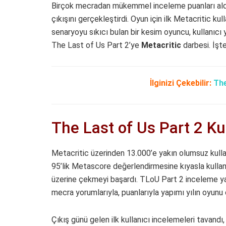
Birçok mecradan mükemmel inceleme puanları ald
çıkışını gerçekleştirdi. Oyun için ilk Metacritic 
senaryoyu sıkıcı bulan bir kesim oyuncu, kullanıc
The Last of Us Part 2’ye
Metacritic
darbesi. İşt
İlginizi Çekebilir:
The
The Last of Us Part 2 Kul
Metacritic üzerinden 13.000’e yakın olumsuz kull
95’lik Metascore değerlendirmesine kıyasla kullan
üzerine çekmeyi başardı. TLoU Part 2 inceleme yaz
mecra yorumlarıyla, puanlarıyla yapımı yılın oyunu o
Çıkış günü gelen ilk kullanıcı incelemeleri tavandı