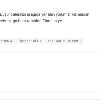
Düşüncelerinizi aşağıda yer alan yorumlar kısmından
acebook grubumuz açıldı! Tüm Levye
tation 4
The Last of Us
The Last of Us Part 2