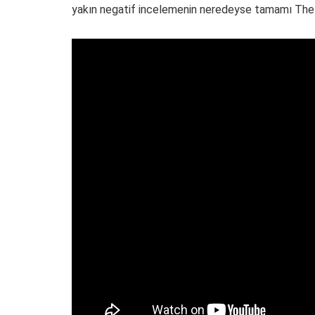
yakın negatif incelemenin neredeyse tamamı The L