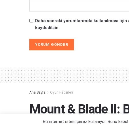
Daha sonraki yorumlarımda kullanılması için 
kaydedilsin.
Alternative:
Ana Sayfa
Oyun Haberleri
Mount & Blade II: 
Games için Yayınlan
Bu internet sitesi çerez kullanıyor. Bunu kabu