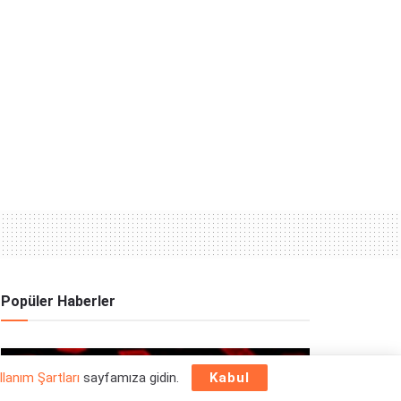
Popüler Haberler
OYUN HABERLERI
llanım Şartları
sayfamıza gidin.
Kabul