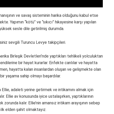
ynanışının ve savaş sisteminin harika olduğunu kabul etse
ekte. Yapımın “kötü” ve “sıkıcı” hikayesine karşı yapılan
yüksek sesle dile getirilmiş durumda.
siniz sevgili Turuncu Levye takipçileri.
ka Birleşik Devletleri’nde yaptıkları tehlikeli yolculuktan
ndilerine bir hayat kurarlar. Enfekte canlılar ve hayatta
ağmen, hayatta kalan insanlardan oluşan ve gelişmekte olan
bir yaşama sahip olmayı başardılar.
Ellie, adaleti yerine getirmek ve intikamını almak için
. Ellie av konusunda iyice ustalaşırken, yaptıklarının
ek zorunda kalır. Ellie’nin amansız intikam arayışının sebep
ilk elden şahit olmaktayız.