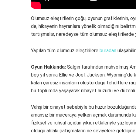
Olumsuz eleştirilerin çoğu, oyunun grafiklerinin, o
de, hikayenin hayranlara yönelik olmadığını belirtm
tartışmalar, neredeyse tüm olumsuz eleştirilerde 
Yapılan tüm olumsuz eleştirilere
buradan
ulaşabilir
Oyun Hakkında:
Salgın tarafından mahvolmuş Ameri
beş yıl sonra Ellie ve Joel, Jackson, Wyoming’de ke
kalan çaresiz insanların oluşturduğu tehditlere r
bu toplumda yaşayarak nihayet huzurlu ve düzenli 
Vahşi bir cinayet sebebiyle bu huzur bozulduğunda 
amansız bir maceraya yelken açmak durumunda kalır
fiziksel ve ruhsal açıdan yıkıcı etkileriyle yüzleşm
olduğu ahlaki çatışmaların ne seviyelere geldiğine 