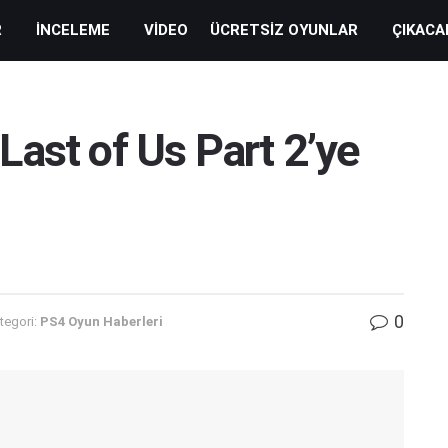
R
İNCELEME
VIDEO
ÜCRETSIZ OYUNLAR
ÇIKACA
ast of Us Part 2’ye
0
tegori:
PS4 Oyun Haberleri