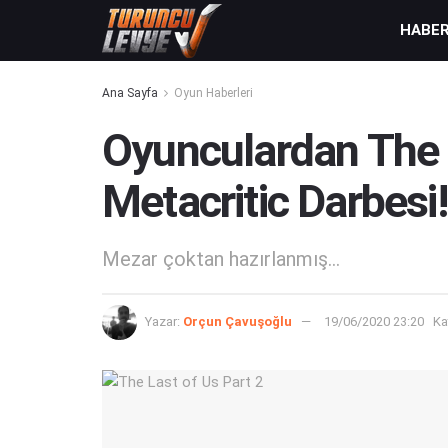
HABE
Ana Sayfa
Oyun Haberleri
Oyunculardan The L
Metacritic Darbesi!
Mezar çoktan hazırlanmış...
Yazar:
Orçun Çavuşoğlu
19/06/2020 23:20
Ka