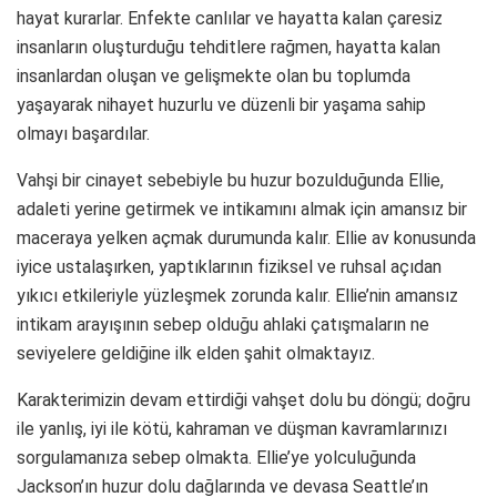
hayat kurarlar. Enfekte canlılar ve hayatta kalan çaresiz
insanların oluşturduğu tehditlere rağmen, hayatta kalan
insanlardan oluşan ve gelişmekte olan bu toplumda
yaşayarak nihayet huzurlu ve düzenli bir yaşama sahip
olmayı başardılar.
Vahşi bir cinayet sebebiyle bu huzur bozulduğunda Ellie,
adaleti yerine getirmek ve intikamını almak için amansız bir
maceraya yelken açmak durumunda kalır. Ellie av konusunda
iyice ustalaşırken, yaptıklarının fiziksel ve ruhsal açıdan
yıkıcı etkileriyle yüzleşmek zorunda kalır. Ellie’nin amansız
intikam arayışının sebep olduğu ahlaki çatışmaların ne
seviyelere geldiğine ilk elden şahit olmaktayız.
Karakterimizin devam ettirdiği vahşet dolu bu döngü; doğru
ile yanlış, iyi ile kötü, kahraman ve düşman kavramlarınızı
sorgulamanıza sebep olmakta. Ellie’ye yolculuğunda
Jackson’ın huzur dolu dağlarında ve devasa Seattle’ın