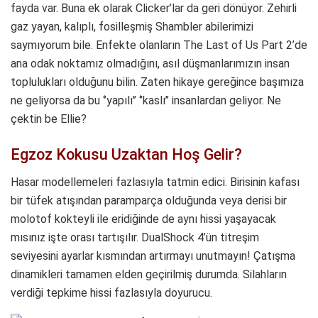
fayda var. Buna ek olarak Clicker’lar da geri dönüyor. Zehirli
gaz yayan, kalıplı, fosilleşmiş Shambler abilerimizi
saymıyorum bile. Enfekte olanların The Last of Us Part 2’de
ana odak noktamız olmadığını, asıl düşmanlarımızın insan
toplulukları olduğunu bilin. Zaten hikaye gereğince başımıza
ne geliyorsa da bu ‘’yapılı’’ ‘’kaslı’’ insanlardan geliyor. Ne
çektin be Ellie?
Egzoz Kokusu Uzaktan Hoş Gelir?
Hasar modellemeleri fazlasıyla tatmin edici. Birisinin kafası
bir tüfek atışından paramparça olduğunda veya derisi bir
molotof kokteyli ile eridiğinde de aynı hissi yaşayacak
mısınız işte orası tartışılır. DualShock 4’ün titreşim
seviyesini ayarlar kısmından artırmayı unutmayın! Çatışma
dinamikleri tamamen elden geçirilmiş durumda. Silahların
verdiği tepkime hissi fazlasıyla doyurucu.