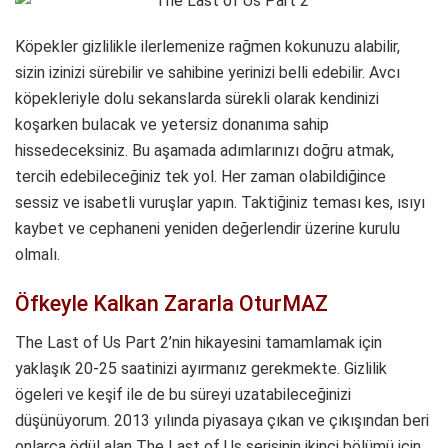
Köpekler gizlilikle ilerlemenize rağmen kokunuzu alabilir,
sizin izinizi sürebilir ve sahibine yerinizi belli edebilir. Avcı
köpekleriyle dolu sekanslarda sürekli olarak kendinizi
koşarken bulacak ve yetersiz donanıma sahip
hissedeceksiniz. Bu aşamada adımlarınızı doğru atmak,
tercih edebileceğiniz tek yol. Her zaman olabildiğince
sessiz ve isabetli vuruşlar yapın. Taktiğiniz teması kes, ısıyı
kaybet ve cephaneni yeniden değerlendir üzerine kurulu
olmalı.
Öfkeyle Kalkan Zararla OturMAZ
The Last of Us Part 2’nin hikayesini tamamlamak için
yaklaşık 20-25 saatinizi ayırmanız gerekmekte. Gizlilik
ögeleri ve keşif ile de bu süreyi uzatabileceğinizi
düşünüyorum. 2013 yılında piyasaya çıkan ve çıkışından beri
onlarca ödül alan The Last of Us serisinin ikinci bölümü için