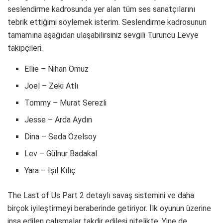
seslendirme kadrosunda yer alan tüm ses sanatçılarını
tebrik ettiğimi söylemek isterim. Seslendirme kadrosunun
tamamına aşağıdan ulaşabilirsiniz sevgili Turuncu Levye
takipçileri.
Ellie – Nihan Omuz
Joel – Zeki Atlı
Tommy – Murat Serezli
Jesse – Arda Aydın
Dina – Seda Özelsoy
Lev – Gülnur Badakal
Yara – Işıl Kılıç
The Last of Us Part 2 detaylı savaş sistemini ve daha
birçok iyileştirmeyi beraberinde getiriyor. İlk oyunun üzerine
inşa edilen çalışmalar takdir edilesi nitelikte. Yine de