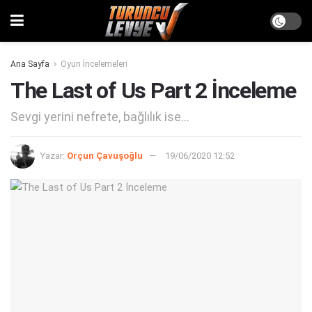
Ana Sayfa
Oyun İncelemeleri
The Last of Us Part 2 İnceleme
Sevgi yerini nefrete, bağlılık ise...
Yazar:
Orçun Çavuşoğlu
19/06/2020 12:52