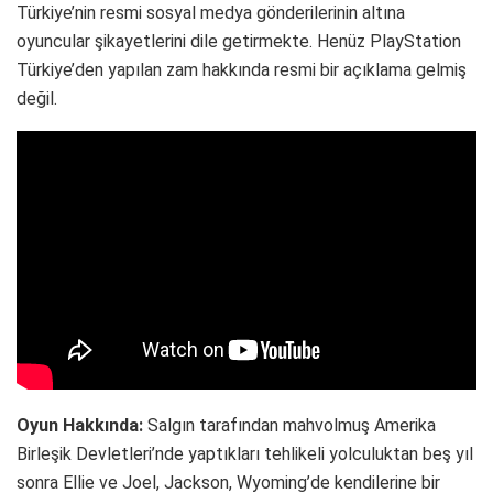
Türkiye’nin resmi sosyal medya gönderilerinin altına
oyuncular şikayetlerini dile getirmekte. Henüz PlayStation
Türkiye’den yapılan zam hakkında resmi bir açıklama gelmiş
değil.
Oyun Hakkında:
Salgın tarafından mahvolmuş Amerika
Birleşik Devletleri’nde yaptıkları tehlikeli yolculuktan beş yıl
sonra Ellie ve Joel, Jackson, Wyoming’de kendilerine bir