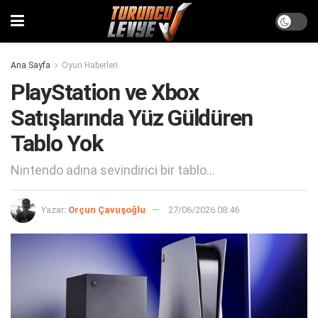
Ana Sayfa
Oyun Haberleri
PlayStation ve Xbox
Satışlarında Yüz Güldüren
Tablo Yok
Nintendo adına sevindirici bir tablo...
Yazar:
Orçun Çavuşoğlu
27/06/2026 08:46