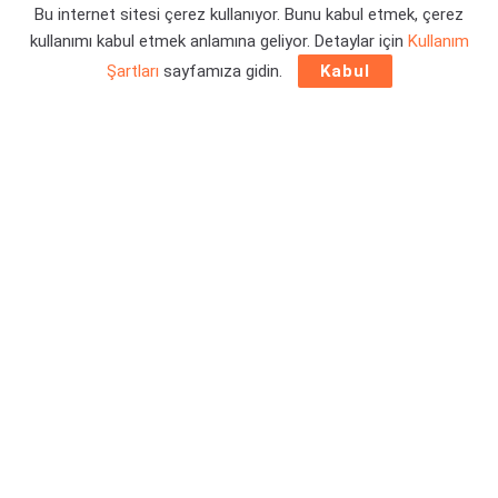
Bu internet sitesi çerez kullanıyor. Bunu kabul etmek, çerez
Yazar:
Orçun Çavuşoğlu
26/06/2026 19:34
kullanımı kabul etmek anlamına geliyor. Detaylar için
Kullanım
Şartları
sayfamıza gidin.
Kabul
Tarayıcıda Half-Life 2 oynama hayali kuruyorsanız, o
hayaliniz artık gerçek oldu. Her ne kadar internet sayfasının
ne kadar faal kalacağı bilinmiyor olsa da fırsat bu fırsat
deyip, oynamayı ihmal etmeyin.