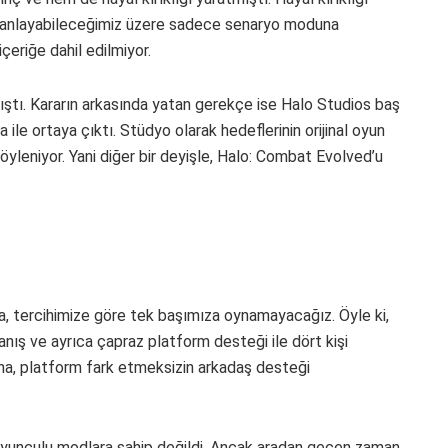
da anlayabileceğimiz üzere sadece senaryo moduna
çeriğe dahil edilmiyor.
ştı. Kararın arkasında yatan gerekçe ise Halo Studios baş
le ortaya çıktı. Stüdyo olarak hedeflerinin orijinal oyun
yleniyor. Yani diğer bir deyişle, Halo: Combat Evolved’u
 tercihimize göre tek başımıza oynamayacağız. Öyle ki,
nış ve ayrıca çapraz platform desteği ile dört kişi
a, platform fark etmeksizin arkadaş desteği
oyunculu modlara sahip değildi. Ancak aradan geçen zaman