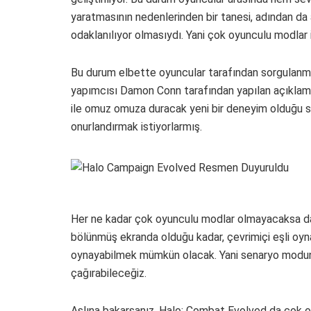
yaratmasının nedenlerinden bir tanesi, adından 
odaklanılıyor olmasıydı. Yani çok oyunculu modlar i
Bu durum elbette oyuncular tarafından sorgulanmı
yapımcısı Damon Conn tarafından yapılan açıklama i
ile omuz omuza duracak yeni bir deneyim olduğu sö
onurlandırmak istiyorlarmış.
Her ne kadar çok oyunculu modlar olmayacaksa da,
bölünmüş ekranda olduğu kadar, çevrimiçi eşli oyna
oynayabilmek mümkün olacak. Yani senaryo modun
çağırabileceğiz.
Aslına bakarsanız, Halo: Combat Evolved da çok 