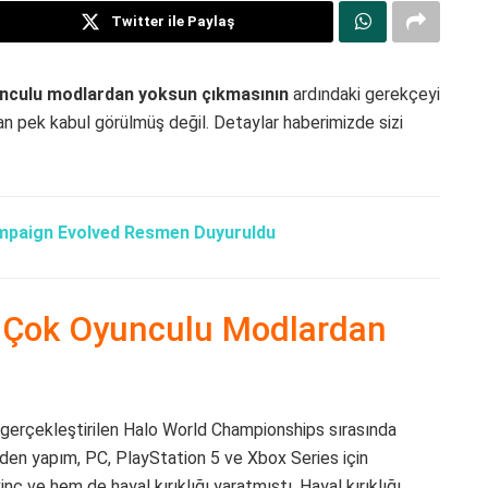
Twitter ile Paylaş
nculu modlardan yoksun çıkmasının
ardındaki gerekçeyi
dan pek kabul görülmüş değil. Detaylar haberimizde sizi
mpaign Evolved Resmen Duyuruldu
 Çok Oyunculu Modlardan
 gerçekleştirilen Halo World Championships sırasında
den yapım, PC, PlayStation 5 ve Xbox Series için
nç ve hem de hayal kırıklığı yaratmıştı. Hayal kırıklığı