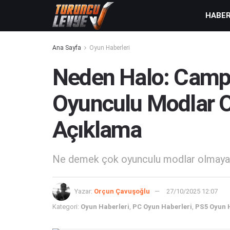
HABE
Ana Sayfa
Oyun Haberleri
Neden Halo: Camp
Oyunculu Modlar O
Açıklama
Ne demek çok oyunculu modlar olmay
Yazar:
Orçun Çavuşoğlu
27/10/2025 12:07
Kategori:
Oyun Haberleri
,
PC Oyun Haberleri
,
PS5 Oyun 