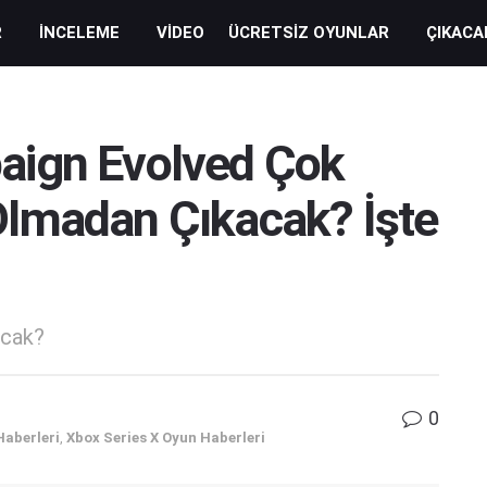
R
İNCELEME
VIDEO
ÜCRETSIZ OYUNLAR
ÇIKACA
aign Evolved Çok
lmadan Çıkacak? İşte
acak?
0
Haberleri
,
Xbox Series X Oyun Haberleri