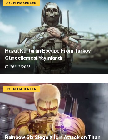
OYUN HABERLERI
Hayat Kurtaran Escape From Tarkov
Güncellemesi Yayınlandı
26/12/2025
OYUN HABERLERI
Rainbow Six Siege X İçin Attack on Titan