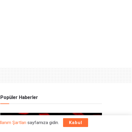
Popüler Haberler
OYUN HABERLERI
llanım Şartları
sayfamıza gidin.
Kabul