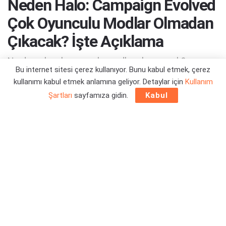
Neden Halo: Campaign Evolved
Çok Oyunculu Modlar Olmadan
Çıkacak? İşte Açıklama
Ne demek çok oyunculu modlar olmayacak?
Bu internet sitesi çerez kullanıyor. Bunu kabul etmek, çerez
kullanımı kabul etmek anlamına geliyor. Detaylar için
Kullanım
Yazar:
Orçun Çavuşoğlu
27/10/2025 12:07
Şartları
sayfamıza gidin.
Kabul