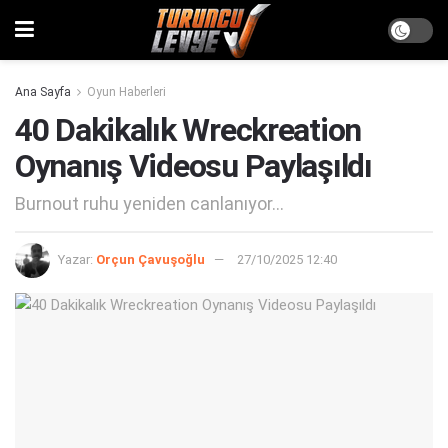
Ana Sayfa
Oyun Haberleri
40 Dakikalık Wreckreation
Oynanış Videosu Paylaşıldı
Burnout ruhu yeniden canlanıyor...
Yazar:
Orçun Çavuşoğlu
27/10/2025 12:40