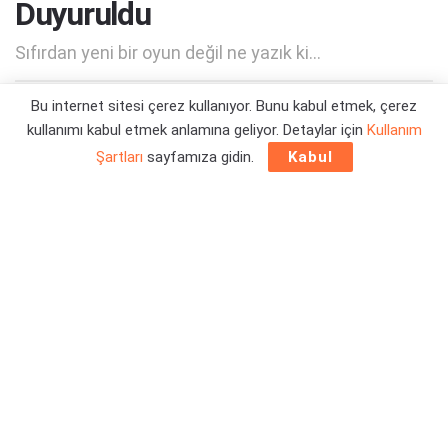
Duyuruldu
Sıfırdan yeni bir oyun değil ne yazık ki...
Bu internet sitesi çerez kullanıyor. Bunu kabul etmek, çerez
Yazar:
Orçun Çavuşoğlu
23/11/2024 08:00
kullanımı kabul etmek anlamına geliyor. Detaylar için
Kullanım
Şartları
sayfamıza gidin.
Kabul