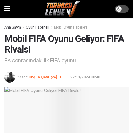
Ana Sayfa
Oyun Haberleri
Mobil Oyun Haberleri
Mobil FIFA Oyunu Geliyor: FIFA
Rivals!
EA sonrasındaki ilk FIFA oyunu...
Yazar:
Orçun Çavuşoğlu
27/11/2024 00:48