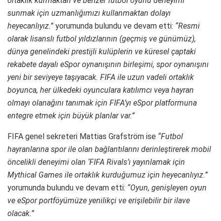
ortaklık kurmaktan ve benzer futbol oyunu deneyimi
sunmak için uzmanlığımızı kullanmaktan dolayı
heyecanlıyız.”
yorumunda bulundu ve devam etti:
“Resmi
olarak lisanslı futbol yıldızlarının (geçmiş ve günümüz),
dünya genelindeki prestijli kulüplerin ve küresel çaptaki
rekabete dayalı eSpor oynanışının birleşimi, spor oynanışını
yeni bir seviyeye taşıyacak. FIFA ile uzun vadeli ortaklık
boyunca, her ülkedeki oyunculara katılımcı veya hayran
olmayı olanağını tanımak için FIFA’yı eSpor platformuna
entegre etmek için büyük planlar var.”
FIFA genel sekreteri Mattias Grafström ise
“Futbol
hayranlarına spor ile olan bağlantılarını derinleştirerek mobil
öncelikli deneyimi olan ‘FIFA Rivals’ı yayınlamak için
Mythical Games ile ortaklık kurduğumuz için heyecanlıyız.”
yorumunda bulundu ve devam etti:
“Oyun, genişleyen oyun
ve eSpor portföyümüze yenilikçi ve erişilebilir bir ilave
olacak.”