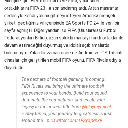
Bildiğiniz gibi Electronic Arts ve FIFA, yıllar süren
ortaklıklarını FIFA 23 ile sonlandırmışlardı. Artan masraflar
nedeniyle kendi yoluna gitmeyi isteyen Amerika menşeli
şirket, geçtiğimiz yıl içerisinde EA Sports FC 24 ile yeni bir
sayfa açmıştı. Diğer yandan ise FIFA (Uluslararası Futbol
Federasyonları Birliği), uzun soluklu markayı farklı ortaklar ile
devam ettireceğini duyurmuş ve iddialı açıklamalarda
bulunmuştu. Yakın bir zaman önce de Android ve iOS tabanlı
cihazlar için geliştirilen mobil FIFA oyunu, FIFA Rivals adıyla
duyuruldu.
The next era of football gaming is coming!
FIFA Rivals will bring the ultimate football
experience to your hands. Build your squad,
dominate the competition, and create your
legacy in the newest title from
@playmythical
– Stay tuned, your journey to greatness is just
around the…
pic.twitter.com/1FSyXjGnk9