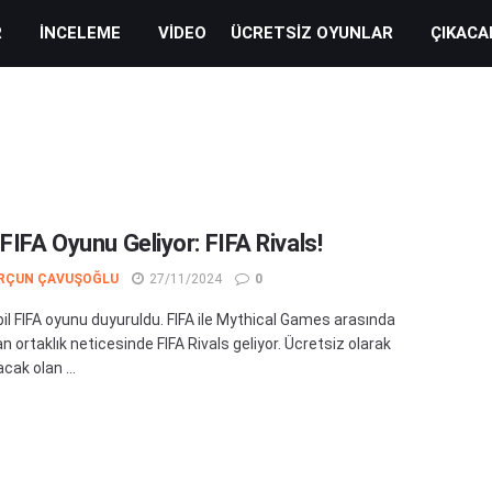
R
İNCELEME
VIDEO
ÜCRETSIZ OYUNLAR
ÇIKACA
FIFA Oyunu Geliyor: FIFA Rivals!
RÇUN ÇAVUŞOĞLU
27/11/2024
0
il FIFA oyunu duyuruldu. FIFA ile Mythical Games arasında
 ortaklık neticesinde FIFA Rivals geliyor. Ücretsiz olarak
cak olan ...