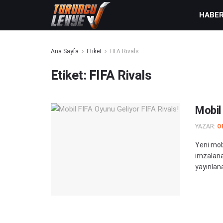
HABE
Ana Sayfa
Etiket
FIFA Rivals
Etiket:
FIFA Rivals
Mobil 
YAZAR:
O
Yeni mob
imzalanan
yayınlana