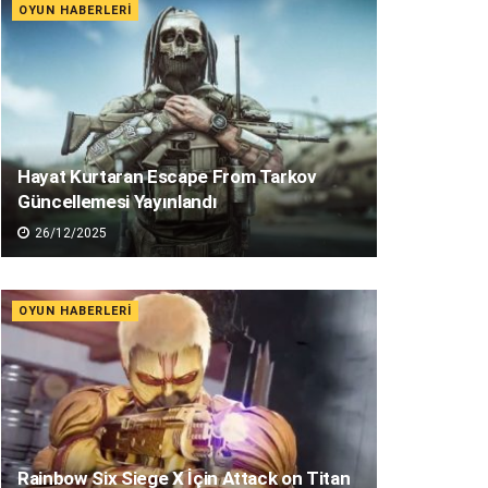
OYUN HABERLERI
Hayat Kurtaran Escape From Tarkov
Güncellemesi Yayınlandı
26/12/2025
OYUN HABERLERI
Rainbow Six Siege X İçin Attack on Titan