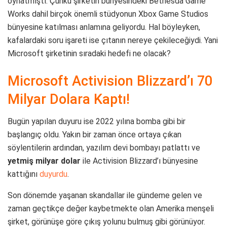
oynatmıştı. Çünkü şirketin bünyesindeki Bethesda Game
Works dahil birçok önemli stüdyonun Xbox Game Studios
bünyesine katılması anlamına geliyordu. Hal böyleyken,
kafalardaki soru işareti ise çıtanın nereye çekileceğiydi. Yani
Microsoft şirketinin sıradaki hedefi ne olacak?
Microsoft Activision Blizzard’ı 70
Milyar Dolara Kaptı!
Bugün yapılan duyuru ise 2022 yılına bomba gibi bir
başlangıç oldu. Yakın bir zaman önce ortaya çıkan
söylentilerin ardından, yazılım devi bombayı patlattı ve
yetmiş milyar dolar
ile Activision Blizzard’ı bünyesine
kattığını
duyurdu
.
Son dönemde yaşanan skandallar ile gündeme gelen ve
zaman geçtikçe değer kaybetmekte olan Amerika menşeli
şirket, görünüşe göre çıkış yolunu bulmuş gibi görünüyor.