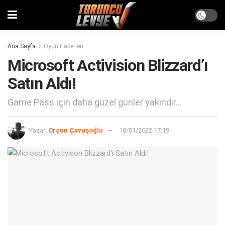
Ana Sayfa
Oyun Haberleri
Microsoft Activision Blizzard’ı
Satın Aldı!
Game Pass için daha güzel günler yakındır...
Yazar:
Orçun Çavuşoğlu
18/01/2022 17:19