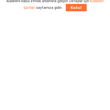
kullanımı kabul etmek anlamına geliyor. Detaylar için
Kullanım
Şartları
sayfamıza gidin.
Kabul
Shadow Warrior 3 çıkış tarihi
resmi duyurusundan önce
sızmış olabilir. İlk iki oyunun ardından üçüncü oyun ne zaman
çıkacak? PlayStation ve Microsoft mağazalarına göre,
önümüzde fazla bir zaman yok. Detaylar ise haberimizde.