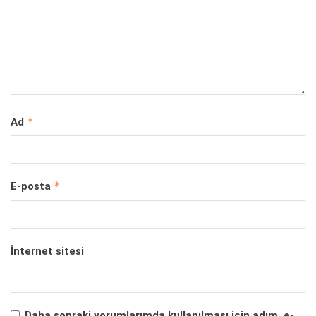
*
Ad
*
E-posta
İnternet sitesi
Daha sonraki yorumlarımda kullanılması için adım, e-