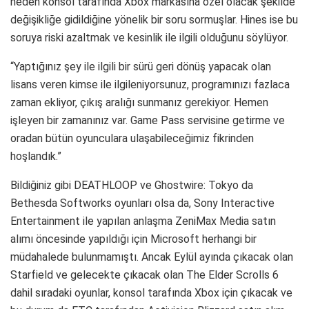
neden konsol tarafında Xbox markasına özel olacak şekilde
değişikliğe gidildiğine yönelik bir soru sormuşlar. Hines ise bu
soruya riski azaltmak ve kesinlik ile ilgili olduğunu söylüyor.
“Yaptığınız şey ile ilgili bir sürü geri dönüş yapacak olan
lisans veren kimse ile ilgileniyorsunuz, programınızı fazlaca
zaman ekliyor, çıkış aralığı sunmanız gerekiyor. Hemen
işleyen bir zamanınız var. Game Pass servisine getirme ve
oradan bütün oyunculara ulaşabileceğimiz fikrinden
hoşlandık.”
Bildiğiniz gibi DEATHLOOP ve Ghostwire: Tokyo da
Bethesda Softworks oyunları olsa da, Sony Interactive
Entertainment ile yapılan anlaşma ZeniMax Media satın
alımı öncesinde yapıldığı için Microsoft herhangi bir
müdahalede bulunmamıştı. Ancak Eylül ayında çıkacak olan
Starfield ve gelecekte çıkacak olan The Elder Scrolls 6
dahil sıradaki oyunlar, konsol tarafında Xbox için çıkacak ve