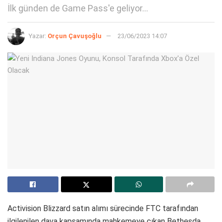
İlk günden de Game Pass'e geliyor...
Yazar:
Orçun Çavuşoğlu
23/06/2023 14:07
Activision Blizzard satın alımı sürecinde FTC tarafından
ilgilenilen dava kapsamında mahkemeye çıkan Bethesda