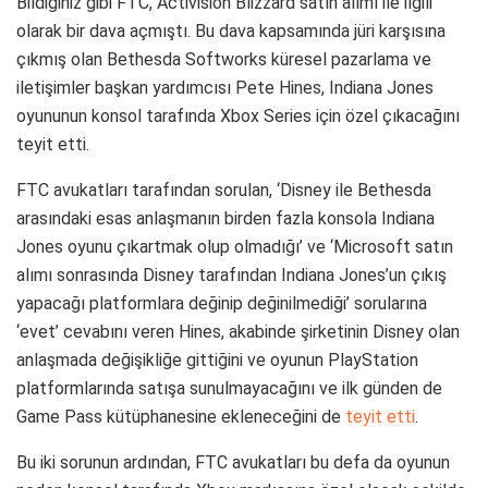
Bildiğiniz gibi FTC, Activision Blizzard satın alımı ile ilgili
olarak bir dava açmıştı. Bu dava kapsamında jüri karşısına
çıkmış olan Bethesda Softworks küresel pazarlama ve
iletişimler başkan yardımcısı Pete Hines, Indiana Jones
oyununun konsol tarafında Xbox Series için özel çıkacağını
teyit etti.
FTC avukatları tarafından sorulan, ‘Disney ile Bethesda
arasındaki esas anlaşmanın birden fazla konsola Indiana
Jones oyunu çıkartmak olup olmadığı’ ve ‘Microsoft satın
alımı sonrasında Disney tarafından Indiana Jones’un çıkış
yapacağı platformlara değinip değinilmediği’ sorularına
‘evet’ cevabını veren Hines, akabinde şirketinin Disney olan
anlaşmada değişikliğe gittiğini ve oyunun PlayStation
platformlarında satışa sunulmayacağını ve ilk günden de
Game Pass kütüphanesine ekleneceğini de
teyit etti
.
Bu iki sorunun ardından, FTC avukatları bu defa da oyunun