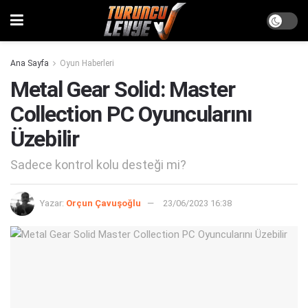
Ana Sayfa
Oyun Haberleri
Metal Gear Solid: Master
Collection PC Oyuncularını
Üzebilir
Sadece kontrol kolu desteği mi?
Yazar:
Orçun Çavuşoğlu
23/06/2023 16:38