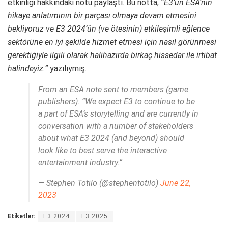
etkinliği hakkındaki notu paylaştı. Bu notta,
“E3’ün ESA’nın
hikaye anlatımının bir parçası olmaya devam etmesini
bekliyoruz ve E3 2024’ün (ve ötesinin) etkileşimli eğlence
sektörüne en iyi şekilde hizmet etmesi için nasıl görünmesi
gerektiğiyle ilgili olarak halihazırda birkaç hissedar ile irtibat
halindeyiz.”
yazılıymış.
From an ESA note sent to members (game
publishers): “We expect E3 to continue to be
a part of ESA’s storytelling and are currently in
conversation with a number of stakeholders
about what E3 2024 (and beyond) should
look like to best serve the interactive
entertainment industry.”
— Stephen Totilo (@stephentotilo)
June 22,
2023
Etiketler:
E3 2024
E3 2025