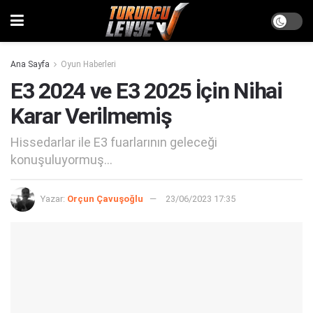
Ana Sayfa
Oyun Haberleri
E3 2024 ve E3 2025 İçin Nihai
Karar Verilmemiş
Hissedarlar ile E3 fuarlarının geleceği
konuşuluyormuş...
Yazar:
Orçun Çavuşoğlu
23/06/2023 17:35