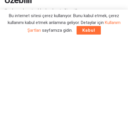
Sadece kontrol kolu desteği mi?
Bu internet sitesi çerez kullanıyor. Bunu kabul etmek, çerez
kullanımı kabul etmek anlamına geliyor. Detaylar için
Kullanım
Yazar:
Orçun Çavuşoğlu
23/06/2023 16:38
Şartları
sayfamıza gidin.
Kabul