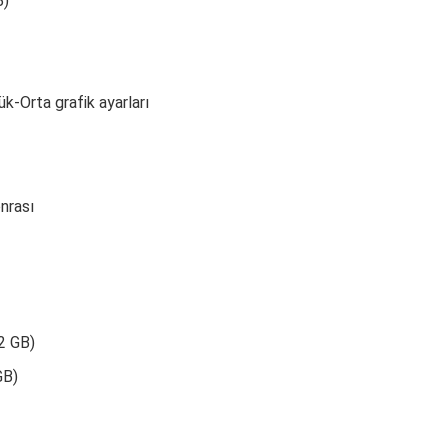
B)
k-Orta grafik ayarları
nrası
2 GB)
GB)