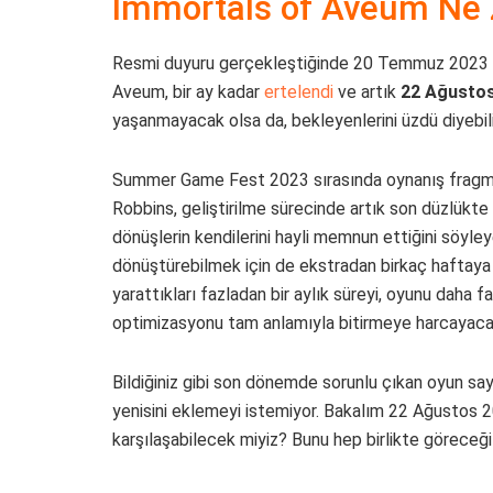
Immortals of Aveum Ne 
Resmi duyuru gerçekleştiğinde 20 Temmuz 2023 tar
Aveum, bir ay kadar
ertelendi
ve artık
22 Ağusto
yaşanmayacak olsa da, bekleyenlerini üzdü diyebili
Summer Game Fest 2023 sırasında oynanış fragma
Robbins, geliştirilme sürecinde artık son düzlükte 
dönüşlerin kendilerini hayli memnun ettiğini söyle
dönüştürebilmek için de ekstradan birkaç haftaya ih
yarattıkları fazladan bir aylık süreyi, oyunu daha f
optimizasyonu tam anlamıyla bitirmeye harcayaca
Bildiğiniz gibi son dönemde sorunlu çıkan oyun sayı
yenisini eklemeyi istemiyor. Bakalım 22 Ağustos 2
karşılaşabilecek miyiz? Bunu hep birlikte göreceği