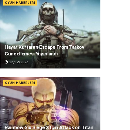
OYUN HABERLERI
Hayat Kurtaran Escape From Tarkov
Güncellemesi Yayınlandı
26/12/2025
OYUN HABERLERI
Rainbow Six Siege X İçin Attack on Titan