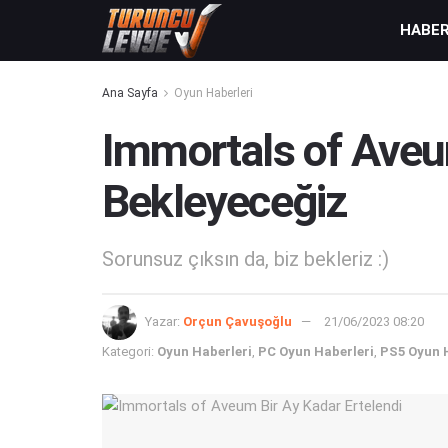
HABE
Ana Sayfa
Oyun Haberleri
Immortals of Aveu
Bekleyeceğiz
Sorunsuz çıksın da, biz bekleriz :)
Yazar:
Orçun Çavuşoğlu
21/06/2023 08:20
Kategori:
Oyun Haberleri
,
PC Oyun Haberleri
,
PS5 Oyun 