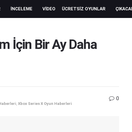
R
İNCELEME
VIDEO
ÜCRETSIZ OYUNLAR
ÇIKACA
m İçin Bir Ay Daha
0
Haberleri
,
Xbox Series X Oyun Haberleri