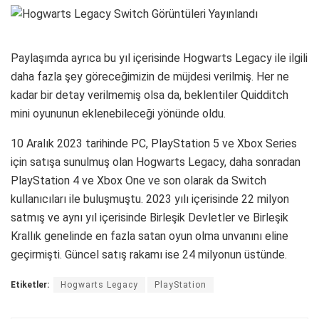
Paylaşımda ayrıca bu yıl içerisinde Hogwarts Legacy ile ilgili
daha fazla şey göreceğimizin de müjdesi verilmiş. Her ne
kadar bir detay verilmemiş olsa da, beklentiler Quidditch
mini oyununun eklenebileceği yönünde oldu.
10 Aralık 2023 tarihinde PC, PlayStation 5 ve Xbox Series
için satışa sunulmuş olan Hogwarts Legacy, daha sonradan
PlayStation 4 ve Xbox One ve son olarak da Switch
kullanıcıları ile buluşmuştu. 2023 yılı içerisinde 22 milyon
satmış ve aynı yıl içerisinde Birleşik Devletler ve Birleşik
Krallık genelinde en fazla satan oyun olma unvanını eline
geçirmişti. Güncel satış rakamı ise 24 milyonun üstünde.
Etiketler:
Hogwarts Legacy
PlayStation