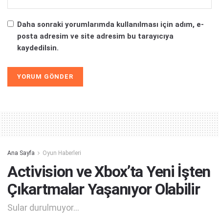
Daha sonraki yorumlarımda kullanılması için adım, e-
posta adresim ve site adresim bu tarayıcıya
kaydedilsin.
Alternative:
Ana Sayfa
Oyun Haberleri
Activision ve Xbox’ta Yeni İşten
Çıkartmalar Yaşanıyor Olabilir
Sular durulmuyor...