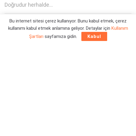
Doğrudur herhalde...
Bu internet sitesi çerez kullanıyor. Bunu kabul etmek, çerez
Yazar:
Yiğit Kaan Kızlıer
30/10/2025 17:25
kullanımı kabul etmek anlamına geliyor. Detaylar için
Kullanım
Şartları
sayfamıza gidin.
Kabul
Grand Theft Auto yapay zeka ile üretilemez, diyor Take-
Two Interactive CEO’su Strauss Zelnick. CEO, New York’ta