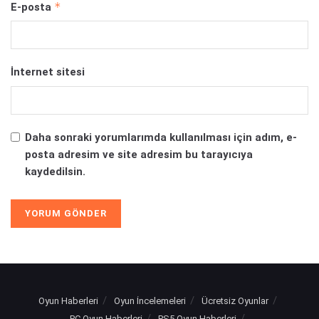
*
E-posta
İnternet sitesi
Daha sonraki yorumlarımda kullanılması için adım, e-
posta adresim ve site adresim bu tarayıcıya
kaydedilsin.
Alternative:
Oyun Haberleri
Oyun İncelemeleri
Ücretsiz Oyunlar
PC Oyun Haberleri
PS5 Oyun Haberleri