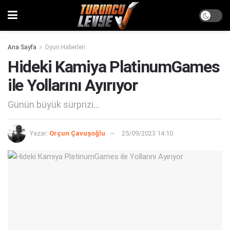
Ana Sayfa
Oyun Haberleri
Hideki Kamiya PlatinumGames
ile Yollarını Ayırıyor
Günün büyük sürprizi...
Yazar:
Orçun Çavuşoğlu
25/09/2023 14:10