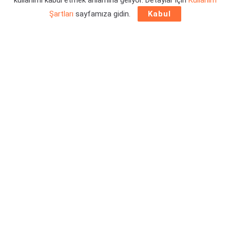
kullanımı kabul etmek anlamına geliyor. Detaylar için
Kullanım
Şartları
sayfamıza gidin.
Kabul
Ülkemizdeki E-Spor’un daha da gelişebilmesi için,
E-Sporcu
sendikası
kuruldu. ESİS başkanı Burak Akmeşe tarafından
yapılan açıklamaların detayları haberimizde.
İlginizi Çekebilir:
Resmen Duyuruldu: The Division 3 İçin