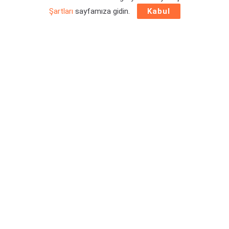
Şartları
sayfamıza gidin.
Kabul
Oyun dünyasındaki en ünlü geliştiricilerden olan
Hideki
Kamiya PlatinumGames ile yollarını ayıracağını teyit
etti
. Bakalım Kamiya için sırada ne var ve halihazırda Project
G.G. üzerinde çalışan Japonya menşeli stüdyo bundan nasıl
etkilenecek?