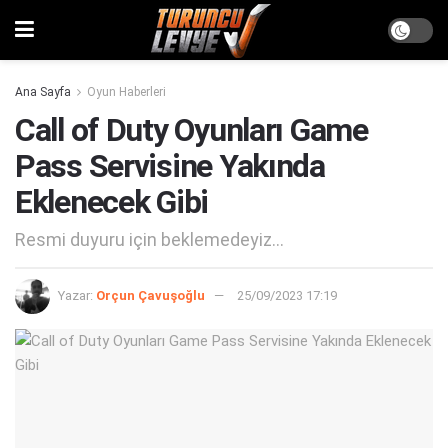
Ana Sayfa
Oyun Haberleri
Call of Duty Oyunları Game
Pass Servisine Yakında
Eklenecek Gibi
Resmi duyuru için beklemedeyiz...
Yazar:
Orçun Çavuşoğlu
25/09/2023 17:19