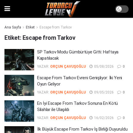
Ana Sayfa
Etiket
Escape from Tarkov
Etiket:
Escape from Tarkov
SP Tarkov Modu Gümbürtüye Gitti: Haftaya
Kapatılacak
YAZAR:
ORÇUN ÇAVUŞOĞLU
05/08/2026
0
Escape From Tarkov Evreni Genişliyor: İki Yeni
Oyun Geliyor
YAZAR:
ORÇUN ÇAVUŞOĞLU
09/05/2026
0
En İyi Escape From Tarkov Sonuna En Kötü
Silahlar ile Ulaşıldı
YAZAR:
ORÇUN ÇAVUŞOĞLU
16/02/2026
0
İlk Büyük Escape From Tarkov İş Birliği Duyuruldu