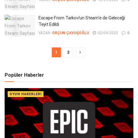
Escape From Tarkov’un Steam’e de Geleceği
Teyit Edildi
YAZAR:
ORÇUN ÇAVUŞOĞLU
02/09/2025
0
1
2
Popüler Haberler
OYUN HABERLERI