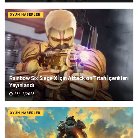
OYUN HABERLERI
Rainbow Six Siege X İçin Attack on Titan İçerikleri
Yayınlandı
26/12/2025
OYUN HABERLERI