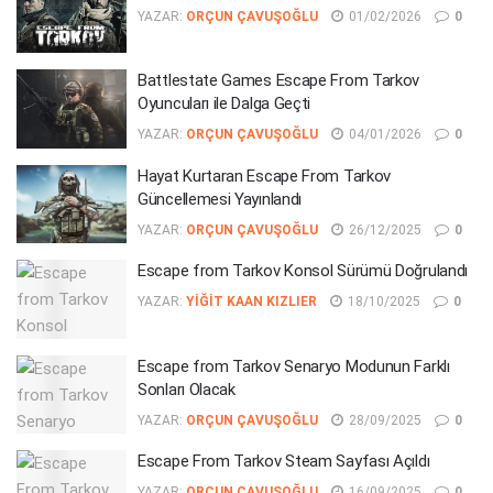
YAZAR:
ORÇUN ÇAVUŞOĞLU
01/02/2026
0
Battlestate Games Escape From Tarkov
Oyuncuları ile Dalga Geçti
YAZAR:
ORÇUN ÇAVUŞOĞLU
04/01/2026
0
Hayat Kurtaran Escape From Tarkov
Güncellemesi Yayınlandı
YAZAR:
ORÇUN ÇAVUŞOĞLU
26/12/2025
0
Escape from Tarkov Konsol Sürümü Doğrulandı
YAZAR:
YIĞIT KAAN KIZLIER
18/10/2025
0
Escape from Tarkov Senaryo Modunun Farklı
Sonları Olacak
YAZAR:
ORÇUN ÇAVUŞOĞLU
28/09/2025
0
Escape From Tarkov Steam Sayfası Açıldı
YAZAR:
ORÇUN ÇAVUŞOĞLU
16/09/2025
0