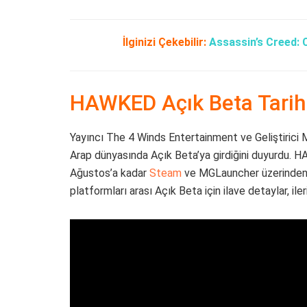
İlginizi Çekebilir:
Assassin’s Creed: 
HAWKED Açık Beta Tarihi
Yayıncı The 4 Winds Entertainment ve Geliştirici
Arap dünyasında Açık Beta’ya girdiğini duyurdu. 
Ağustos’a kadar
Steam
ve MGLauncher üzerinden e
platformları arası Açık Beta için ilave detaylar, ile