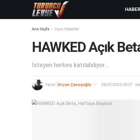
HABE
Ana Sayfa
Oyun Haberleri
HAWKED Açık Beta,
İsteyen herkes katılabiliyor...
Yazar:
Orçun Çavuşoğlu
28/07/2023 09:57
Ka