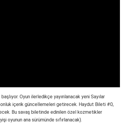
başlıyor. Oyun ilerledikçe yayınlanacak yeni Sayılar
zonluk içerik güncellemeleri getirecek. Haydut Bileti #0,
ecek. Bu savaş biletinde edinilen özel kozmetikler
yişi oyunun ana sürümünde sıfırlanacak).