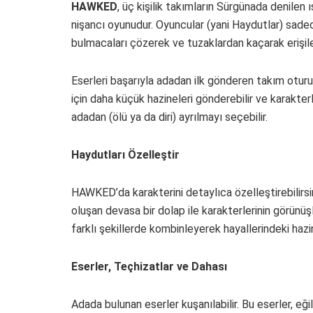
HAWKED
, üç kişilik takımların Sürgünada denilen 
nişancı oyunudur. Oyuncular (yani Haydutlar) sadec
bulmacaları çözerek ve tuzaklardan kaçarak erişilebi
Eserleri başarıyla adadan ilk gönderen takım otur
için daha küçük hazineleri gönderebilir ve karakterl
adadan (ölü ya da diri) ayrılmayı seçebilir.
Haydutları Özelleştir
HAWKED’da karakterini detaylıca özelleştirebilirsin
oluşan devasa bir dolap ile karakterlerinin görünüşl
farklı şekillerde kombinleyerek hayallerindeki hazine
Eserler, Teçhizatlar ve Dahası
Adada bulunan eserler kuşanılabilir. Bu eserler, e