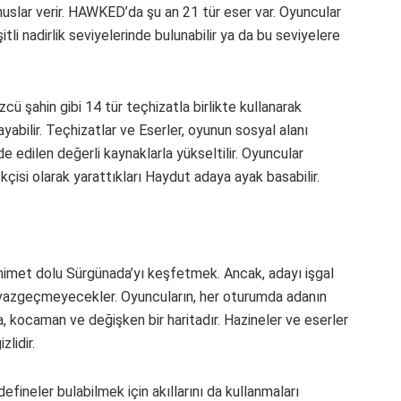
nuslar verir. HAWKED’da şu an 21 tür eser var. Oyuncular
itli nadirlik seviyelerinde bulunabilir ya da bu seviyelere
zcü şahin gibi 14 tür teçhizatla birlikte kullanarak
nayabilir. Teçhizatlar ve Eserler, oyunun sosyal alanı
 edilen değerli kaynaklarla yükseltilir. Oyuncular
çisi olarak yarattıkları Haydut adaya ayak basabilir.
animet dolu Sürgünada’yı keşfetmek. Ancak, adayı işgal
y vazgeçmeyecekler. Oyuncuların, her oturumda adanın
, kocaman ve değişken bir haritadır. Hazineler ve eserler
lidir.
fineler bulabilmek için akıllarını da kullanmaları