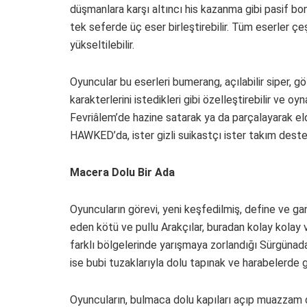
düşmanlara karşı altıncı his kazanma gibi pasif bo
tek seferde üç eser birleştirebilir. Tüm eserler çeş
yükseltilebilir.
Oyuncular bu eserleri bumerang, açılabilir siper, gö
karakterlerini istedikleri gibi özelleştirebilir ve oy
Fevriâlem’de hazine satarak ya da parçalayarak elde
HAWKED’da, ister gizli suikastçı ister takım destek
Macera Dolu Bir Ada
Oyuncuların görevi, yeni keşfedilmiş, define ve g
eden kötü ve pullu Arakçılar, buradan kolay kola
farklı bölgelerinde yarışmaya zorlandığı Sürgünada
ise bubi tuzaklarıyla dolu tapınak ve harabelerde giz
Oyuncuların, bulmaca dolu kapıları açıp muazzam de