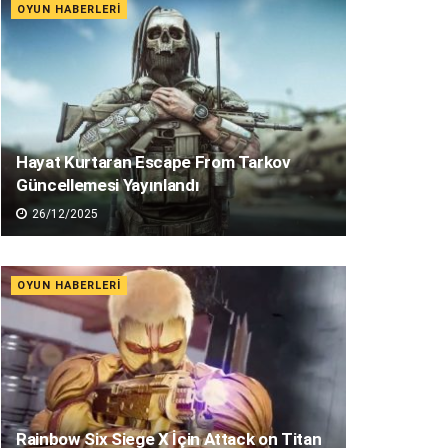
OYUN HABERLERI
Hayat Kurtaran Escape From Tarkov
Güncellemesi Yayınlandı
26/12/2025
OYUN HABERLERI
Rainbow Six Siege X İçin Attack on Titan