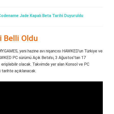
Codename Jade Kapalı Beta Tarihi Duyuruldu
 Belli Oldu
 MY.GAMES, yeni hazine avı nişancısı HAWKED’un Türkiye ve
HAWKED PC sürümü Açık Beta’sı, 3 Ağustos’tan 17
rişilebilir olacak. Takvimde yer alan Konsol ve PC
ri tarihte açıklanacak.