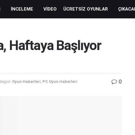
R
İNCELEME
VIDEO
ÜCRETSIZ OYUNLAR
ÇIKACA
 Haftaya Başlıyor
0
tegori:
Oyun Haberleri
,
PC Oyun Haberleri