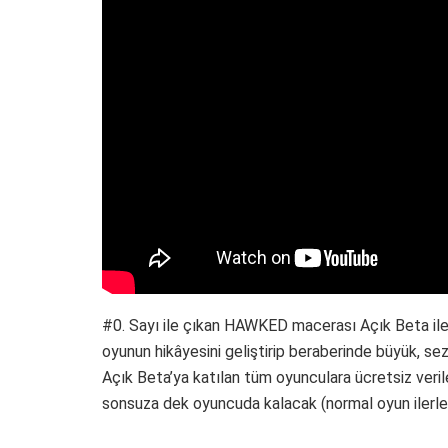
#0. Sayı ile çıkan HAWKED macerası Açık Beta ile 
oyunun hikâyesini geliştirip beraberinde büyük, se
Açık Beta’ya katılan tüm oyunculara ücretsiz veril
sonsuza dek oyuncuda kalacak (normal oyun ilerle