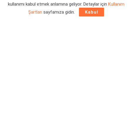
kullanımı kabul etmek anlamına geliyor. Detaylar için
Kullanım
Yazar:
Orçun Çavuşoğlu
17/07/2023 21:45
Şartları
sayfamıza gidin.
Kabul
Steam Deck
ile taşınabilir cihazlar yeniden yükselişe geçti.
Öyle ki Razer olsun, ASUS olsun, Logitech ve Tencent
olsun, dünyanın önde gelen büyük şirketleri kendi cihazları
ile karşımıza çıkmışlardı. Yakın bir zaman önce yeni bir