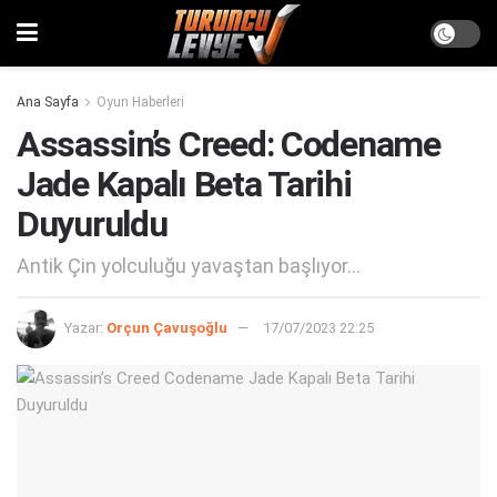
Ana Sayfa
Oyun Haberleri
Assassin’s Creed: Codename
Jade Kapalı Beta Tarihi
Duyuruldu
Antik Çin yolculuğu yavaştan başlıyor...
Yazar:
Orçun Çavuşoğlu
17/07/2023 22:25