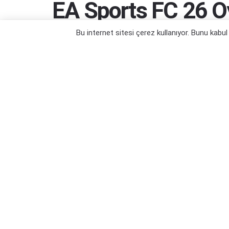
EA Sports FC 26 O
Spikerler Açıklandı
Bu internet sitesi çerez kullanıyor. Bunu kabu
Günün güzel haberi...
Yazar:
Orçun Çavuşoğlu
09/09/2025 20:40
Kategori:
Oyun Haberleri
,
PC Oyun Haberleri
,
PS5 Oyun 