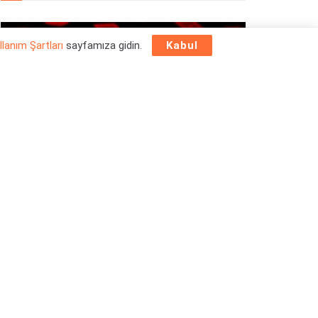
OYUN HABERLERI
llanım Şartları
sayfamıza gidin.
Kabul
Epic Games Store Yılbaşı Ücretsiz Oyun
Programı 2025: 26 Aralık
26/12/2025
OYUN HABERLERI