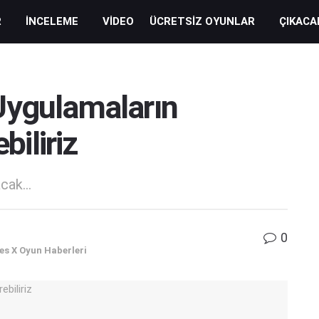
R
İNCELEME
VIDEO
ÜCRETSIZ OYUNLAR
ÇIKACA
Uygulamaların
biliriz
cak...
0
es X Oyun Haberleri