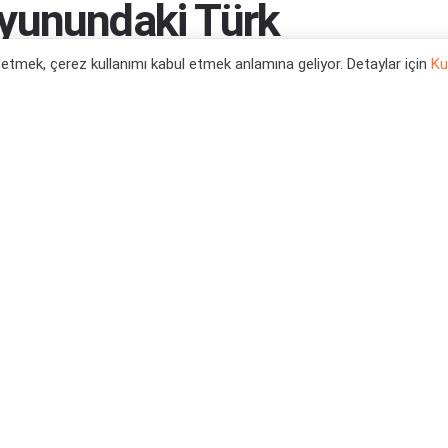
yunundaki Türk
l etmek, çerez kullanımı kabul etmek anlamına geliyor. Detaylar için
Ku
0
Haberleri
,
Xbox Series X Oyun Haberleri