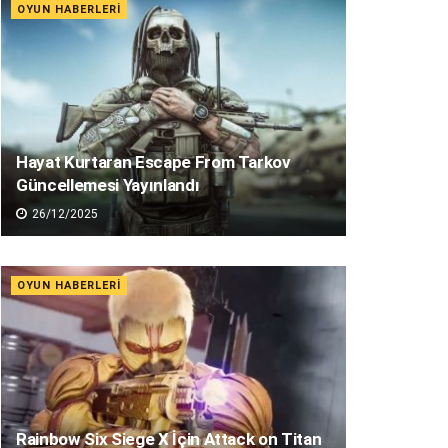
OYUN HABERLERI
Hayat Kurtaran Escape From Tarkov
Güncellemesi Yayınlandı
26/12/2025
OYUN HABERLERI
Rainbow Six Siege X İçin Attack on Titan