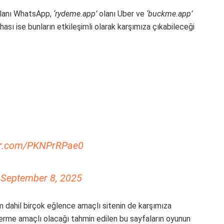
lanı WhatsApp,
‘rydeme.app’
olanı Uber ve
‘buckme.app’
ahası ise bunların etkileşimli olarak karşımıza çıkabileceği
ter.com/PKNPrRPae0
)
September 8, 2025
 dahil birçok eğlence amaçlı sitenin de karşımıza
derme amaçlı olacağı tahmin edilen bu sayfaların oyunun