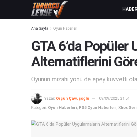
HABE
Ana Sayfa
Oyun Haberleri
GTA 6’da Popüler 
Alternatiflerini Göre
Oyunun mizahi yönü de epey kuvvetli ola
Yazar:
Orçun Çavuşoğlu
09/09/2025 21:51
Kategori:
Oyun Haberleri
,
PS5 Oyun Haberleri
,
Xbox Seri