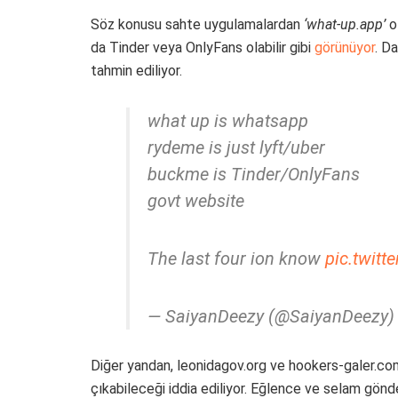
Söz konusu sahte uygulamalardan
‘what-up.app’
o
da Tinder veya OnlyFans olabilir gibi
görünüyor
. D
tahmin ediliyor.
what up is whatsapp
rydeme is just lyft/uber
buckme is Tinder/OnlyFans
govt website
The last four ion know
pic.twit
— SaiyanDeezy (@SaiyanDeezy
Diğer yandan, leonidagov.org ve hookers-galer.com
çıkabileceği iddia ediliyor. Eğlence ve selam gön