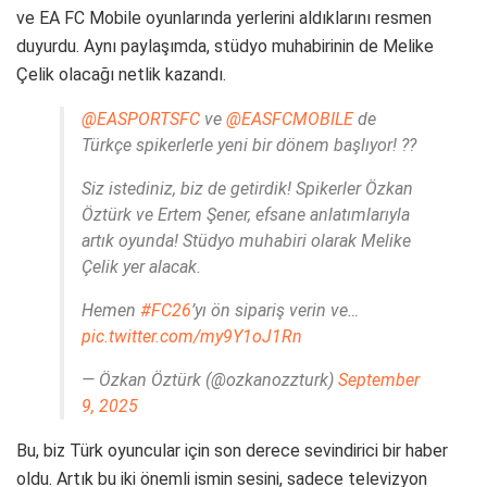
ve EA FC Mobile oyunlarında yerlerini aldıklarını resmen
duyurdu. Aynı paylaşımda, stüdyo muhabirinin de Melike
Çelik olacağı netlik kazandı.
@EASPORTSFC
ve
@EASFCMOBILE
de
Türkçe spikerlerle yeni bir dönem başlıyor! ??
Siz istediniz, biz de getirdik! Spikerler Özkan
Öztürk ve Ertem Şener, efsane anlatımlarıyla
artık oyunda! Stüdyo muhabiri olarak Melike
Çelik yer alacak.
Hemen
#FC26
’yı ön sipariş verin ve…
pic.twitter.com/my9Y1oJ1Rn
— Özkan Öztürk (@ozkanozzturk)
September
9, 2025
Bu, biz Türk oyuncular için son derece sevindirici bir haber
oldu. Artık bu iki önemli ismin sesini, sadece televizyon