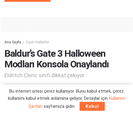
Alternative:
Ana Sayfa
Oyun Haberleri
Baldur’s Gate 3 Halloween
Modları Konsola Onaylandı
Eldritch Cleric sınıfı dikkat çekiyor
Bu internet sitesi çerez kullanıyor. Bunu kabul etmek, çerez
Yazar:
Yiğit Kaan Kızlıer
12/10/2025 23:11
kullanımı kabul etmek anlamına geliyor. Detaylar için
Kullanım
Şartları
sayfamıza gidin.
Kabul