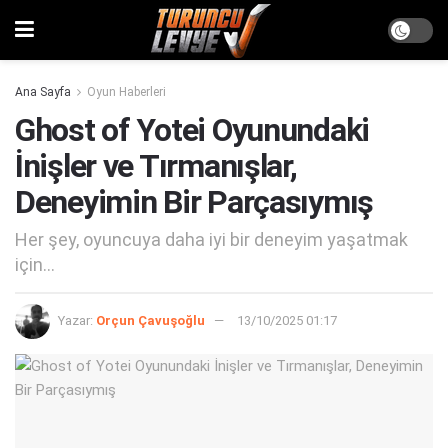
Ana Sayfa
Oyun Haberleri
Ghost of Yotei Oyunundaki
İnişler ve Tırmanışlar,
Deneyimin Bir Parçasıymış
Her şey, oyuncuya daha iyi bir deneyim yaşatmak
için...
Yazar:
Orçun Çavuşoğlu
13/10/2025 01:17