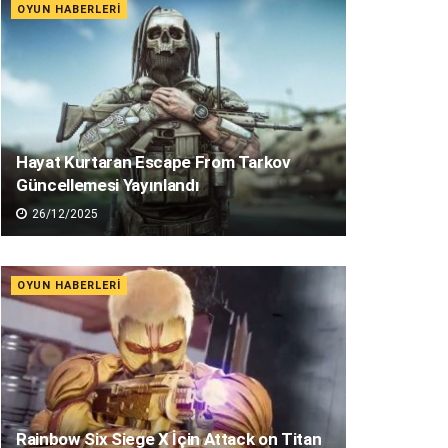
OYUN HABERLERI
Hayat Kurtaran Escape From Tarkov
Güncellemesi Yayınlandı
26/12/2025
OYUN HABERLERI
Rainbow Six Siege X İçin Attack on Titan