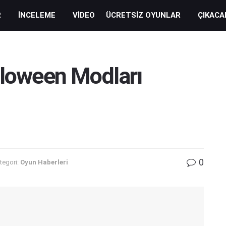
R
İNCELEME
VIDEO
ÜCRETSIZ OYUNLAR
ÇIKACA
lloween Modları
0
tegori:
Oyun Haberleri