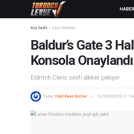
HABE
Ana Sayfa
Oyun Haberleri
Baldur’s Gate 3 Ha
Konsola Onaylandı
Eldritch Cleric sınıfı dikkat çekiyor
Yazar:
Yiğit Kaan Kızlıer
12/10/2025 23:11
Ka