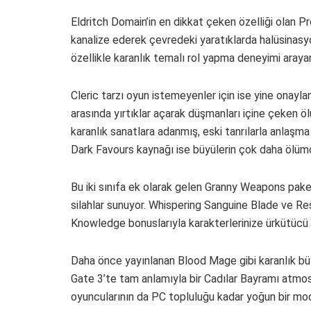
Eldritch Domain’in en dikkat çeken özelliği olan P
kanalize ederek çevredeki yaratıklarda halüsinasyo
özellikle karanlık temalı rol yapma deneyimi arayan 
Cleric tarzı oyun istemeyenler için ise yine onaylan
arasında yırtıklar açarak düşmanları içine çeken ö
karanlık sanatlara adanmış, eski tanrılarla anlaşma
Dark Favours kaynağı ise büyülerin çok daha ölümc
Bu iki sınıfa ek olarak gelen Granny Weapons pak
silahlar sunuyor. Whispering Sanguine Blade ve Resi
Knowledge bonuslarıyla karakterlerinize ürkütücü b
Daha önce yayınlanan Blood Mage gibi karanlık büy
Gate 3’te tam anlamıyla bir Cadılar Bayramı atmosfe
oyuncularının da PC topluluğu kadar yoğun bir mo