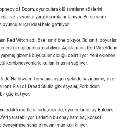
rophecy of Doom, oyunculara ölü tanrıların sözlerini
nlar ve vizyonlar yaratma imkânı tanıyor. Bu da sınıfı
oyuncular için ideal hale getiriyor.
an Red Witch adlı özel sınıf öne çıkıyor. Bu sınıf, boyutlar
lümcül girdaplar oluşturabiliyor. Açıklamada Red Witch’lerin
 yapmış gizemli büyücüler olduğu belirtiliyor. Yeni eklenen
ül kombinasyonlarla kullanılmasını sağlıyor.
eti de Halloween temasına uygun şekilde hazırlanmış özel
lient Flail of Dread Skulls gibi eşyalar, Forbidden
ir güç katıyor.
ü odaklı modlarla birleştiğinde, oyuncular bu ay Baldur’s
ri yaratabiliyor. Larian’ın bu onay hamlesi, konsol
d deneyimine sahip olmasını mümkün kılıyor.