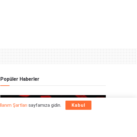
Popüler Haberler
OYUN HABERLERI
llanım Şartları
sayfamıza gidin.
Kabul