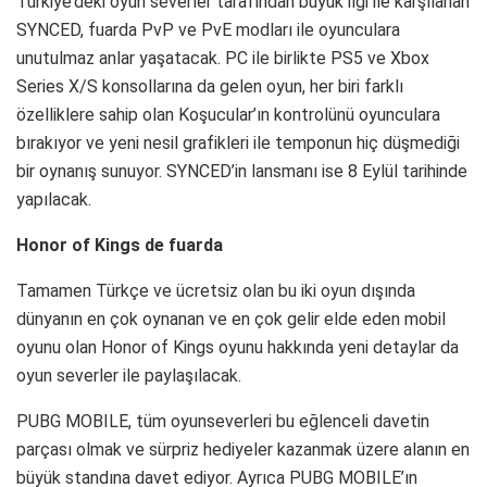
Türkiye’deki oyun severler tarafından büyük ilgi ile karşılanan
SYNCED, fuarda PvP ve PvE modları ile oyunculara
unutulmaz anlar yaşatacak. PC ile birlikte PS5 ve Xbox
Series X/S konsollarına da gelen oyun, her biri farklı
özelliklere sahip olan Koşucular’ın kontrolünü oyunculara
bırakıyor ve yeni nesil grafikleri ile temponun hiç düşmediği
bir oynanış sunuyor. SYNCED’in lansmanı ise 8 Eylül tarihinde
yapılacak.
Honor of Kings de fuarda
Tamamen Türkçe ve ücretsiz olan bu iki oyun dışında
dünyanın en çok oynanan ve en çok gelir elde eden mobil
oyunu olan Honor of Kings oyunu hakkında yeni detaylar da
oyun severler ile paylaşılacak.
PUBG MOBILE, tüm oyunseverleri bu eğlenceli davetin
parçası olmak ve sürpriz hediyeler kazanmak üzere alanın en
büyük standına davet ediyor. Ayrıca PUBG MOBILE’ın