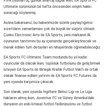
FIFA oyunları üç günlük avantaj sağlar iken, EA Sports FC
Ultimate sürümünün bir hafta öncesinden erişim hakkı
sunacağı söylenmiş.
Aslına bakarsanız, bu haberimizde sizinle paylaştığımız
sızıntıların zamanlaması çok da büyük bir sürpriz olmadı.
Çünkü Electronic Arts ile EA Sports, yeni markanın ilk
oyununun tanıtımını bu ay içerisinde gerçekleştirecek ve
merak edilen tüm detayları en nihayetinde öğrenebileceğiz.
EA Sports FC Ultimate Team modunda bu yıl kadın
oyuncular da olacak iken, topluluk futbolunu da geliştirmek
isteyen EA Sports ile Birleşik Krallık Futbol Vakfı ile ortak
olarak finanse edilen yatırım ile EA Sports FC Futures da
yeni oyunda karşımıza çıkacak.
Son olarak, yeni oyunda İngiltere Birinci Ligi ve La Liga
haklarını almış iken, Juventus FC ve Güney Amerika’daki
dünyanın en eski kıtasal futbol federasyonu ve futbol