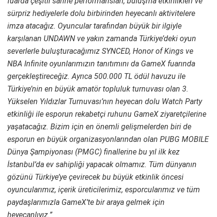
fuarda çeşitli sahne performansları, buluşma etkinlikleri ve
sürpriz hediyelerle dolu birbirinden heyecanlı aktivitelere
imza atacağız. Oyuncular tarafından büyük bir ilgiyle
karşılanan UNDAWN ve yakın zamanda Türkiye’deki oyun
severlerle buluşturacağımız SYNCED, Honor of Kings ve
NBA Infinite oyunlarımızın tanıtımını da GameX fuarında
gerçekleştireceğiz. Ayrıca 500.000 TL ödül havuzu ile
Türkiye’nin en büyük amatör topluluk turnuvası olan 3.
Yükselen Yıldızlar Turnuvası’nın heyecan dolu Watch Party
etkinliği ile esporun rekabetçi ruhunu GameX ziyaretçilerine
yaşatacağız. Bizim için en önemli gelişmelerden biri de
esporun en büyük organizasyonlarından olan PUBG MOBILE
Dünya Şampiyonası (PMGC) finallerine bu yıl ilk kez
İstanbul’da ev sahipliği yapacak olmamız. Tüm dünyanın
gözünü Türkiye’ye çevirecek bu büyük etkinlik öncesi
oyuncularımız, içerik üreticilerimiz, esporcularımız ve tüm
paydaşlarımızla GameX’te bir araya gelmek için
heyecanlıyız.”