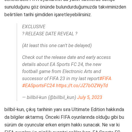
sunulduğunu göz önünde bulundurduğumuzda takviminizden
belirtilen tarihi şimdiden işaretleyebilirsiniz.
EXCLUSIVE
? RELEASE DATE REVEAL ?
(At least this one can't be delayed)
Check out the release date and early access
details about EA Sports FC 24, the new
football game from Electronic Arts and
successor of FIFA 23 in my last report
#FIFA
#EASportsFC24
https://t.co/JZ7bOZWyTd
— billbil-kun (@billbil_kun)
July 5, 2023
billbil-kun, çıkış tarihinin yanı sıra Ultimate Edition hakkında
da bilgiler aktarmış. Önceki FIFA oyunlarında olduğu gibi bu
sürüm de oyuncular erken erişim hakkı sunacak. Ne var ki