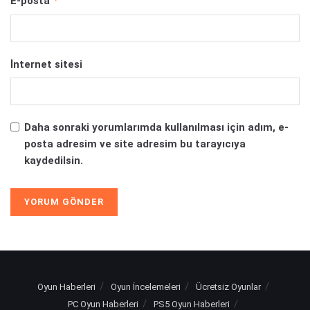
*
E-posta
İnternet sitesi
Daha sonraki yorumlarımda kullanılması için adım, e-
posta adresim ve site adresim bu tarayıcıya
kaydedilsin.
Oyun Haberleri
Oyun İncelemeleri
Ücretsiz Oyunlar
PC Oyun Haberleri
PS5 Oyun Haberleri