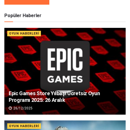
Alternative:
Popüler Haberler
OYUN HABERLERI
Epic Games Store Yılbaşı Ücretsiz Oyun
Programı 2025: 26 Aralık
26/12/2025
OYUN HABERLERI