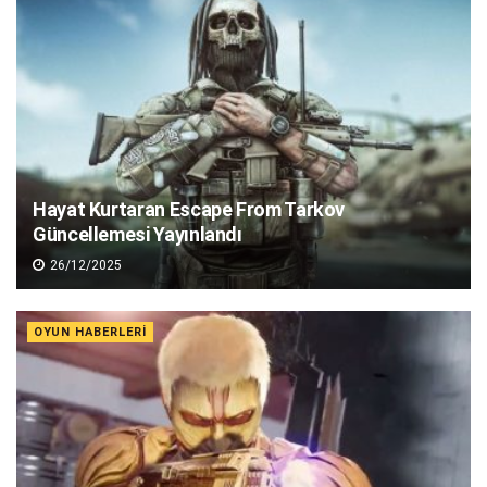
Hayat Kurtaran Escape From Tarkov
Güncellemesi Yayınlandı
26/12/2025
OYUN HABERLERI