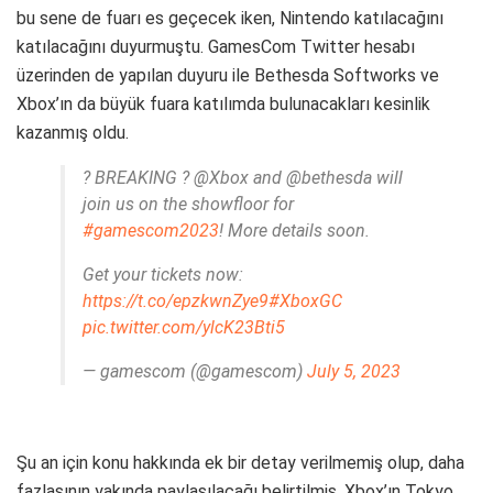
bu sene de fuarı es geçecek iken, Nintendo katılacağını
katılacağını duyurmuştu. GamesCom Twitter hesabı
üzerinden de yapılan duyuru ile Bethesda Softworks ve
Xbox’ın da büyük fuara katılımda bulunacakları kesinlik
kazanmış oldu.
? BREAKING ? @‌Xbox and @‌bethesda will
join us on the showfloor for
#gamescom2023
! More details soon.
Get your tickets now:
https://t.co/epzkwnZye9
#XboxGC
pic.twitter.com/ylcK23Bti5
— gamescom (@gamescom)
July 5, 2023
Şu an için konu hakkında ek bir detay verilmemiş olup, daha
fazlasının yakında paylaşılacağı belirtilmiş. Xbox’ın Tokyo