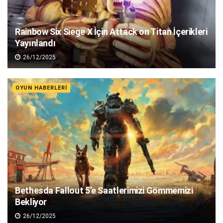
Rainbow Six Siege X İçin Attack on Titan İçerikleri
Yayınlandı
26/12/2025
OYUN HABERLERI
Bethesda Fallout 5’e Saatlerimizi Gömmemizi
Bekliyor
26/12/2025