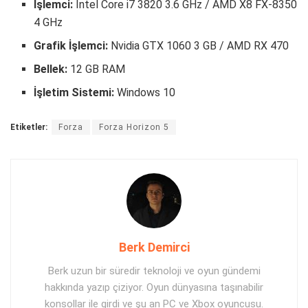
İşlemci:
Intel Core i7 3820 3.6 GHz / AMD X8 FX-8350
4 GHz
Grafik İşlemci:
Nvidia GTX 1060 3 GB / AMD RX 470
Bellek:
12 GB RAM
İşletim Sistemi:
Windows 10
Etiketler:
Forza
Forza Horizon 5
Berk Demirci
Berk uzun bir süredir teknoloji ve oyun gündemi
hakkında yazıp çiziyor. Oyun dünyasına taşınabilir
konsollar ile girdi ve şu an PC ve Xbox oyuncusu.