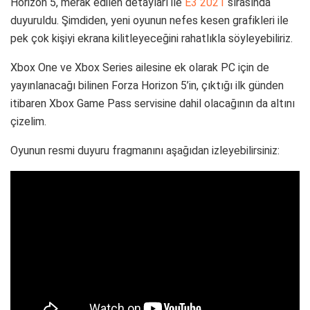
Horizon 5, merak edilen detayları ile
E3 2021
sırasında
duyuruldu. Şimdiden, yeni oyunun nefes kesen grafikleri ile
pek çok kişiyi ekrana kilitleyeceğini rahatlıkla söyleyebiliriz.
Xbox One ve Xbox Series ailesine ek olarak PC için de
yayınlanacağı bilinen Forza Horizon 5’in, çıktığı ilk günden
itibaren Xbox Game Pass servisine dahil olacağının da altını
çizelim.
Oyunun resmi duyuru fragmanını aşağıdan izleyebilirsiniz: