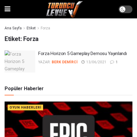
Ana Sayfa
Etiket
Forza
Etiket:
Forza
Forza Horizon 5 Gameplay Demosu Yayınlandı
YAZAR:
BERK DEMIRCI
13/06/2021
1
Popüler Haberler
OYUN HABERLERI