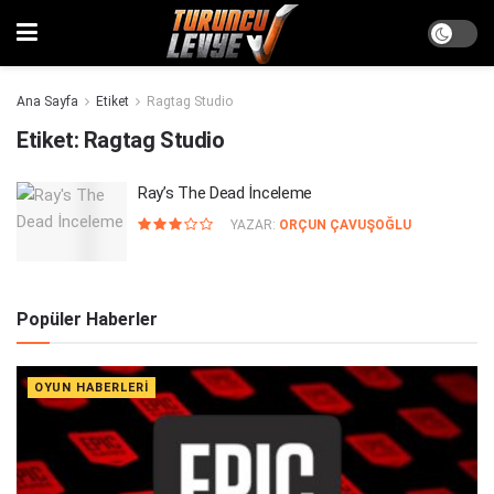
Ana Sayfa
Etiket
Ragtag Studio
Etiket:
Ragtag Studio
Ray’s The Dead İnceleme
YAZAR:
ORÇUN ÇAVUŞOĞLU
Popüler Haberler
OYUN HABERLERI