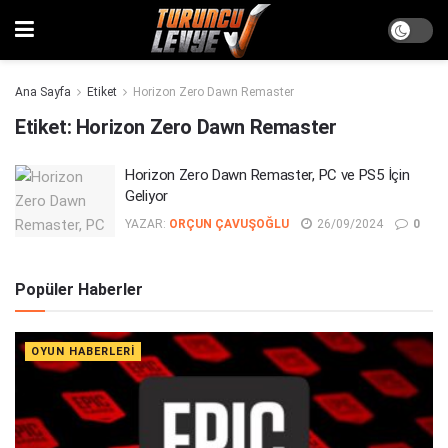
Ana Sayfa
Etiket
Horizon Zero Dawn Remaster
Etiket:
Horizon Zero Dawn Remaster
Horizon Zero Dawn Remaster, PC ve PS5 İçin
Geliyor
YAZAR:
ORÇUN ÇAVUŞOĞLU
26/09/2024
0
Popüler Haberler
OYUN HABERLERI