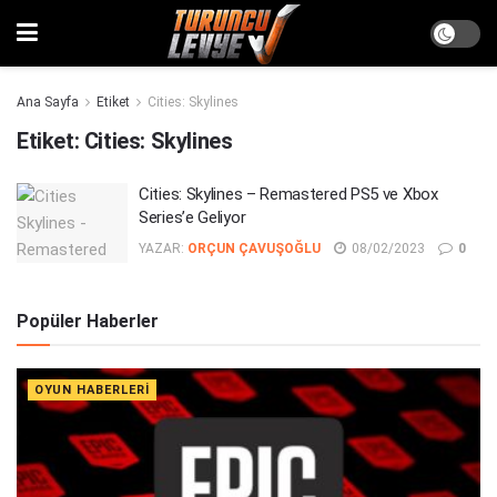
Ana Sayfa
Etiket
Cities: Skylines
Etiket:
Cities: Skylines
Cities: Skylines – Remastered PS5 ve Xbox
Series’e Geliyor
YAZAR:
ORÇUN ÇAVUŞOĞLU
08/02/2023
0
Popüler Haberler
OYUN HABERLERI