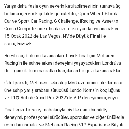
Yarışa daha fazla oyun severin katılabilmesi için turnuva üç
bölümü içerecek şekilde genişletildi; Open Wheel, Stock
Car ve Sport Car Racing. G Challenge, iRacing ve Assetto
Corsa Competizione olmak üzere iki oyunda oynanacak ve
15 Ocak 2022’de Las Vegas, NV’de
Büyük Final
ile
sonuçlanacak.
Bu yılın üç bölümü kazananları, büyük final için McLaren
Racing’in ile sahne arkası deneyimi yaşayacakları Londra’ya
dört günlük tüm masrafları karşılanan bir gezi kazanacaklar.
Ödül paketi, McLaren Teknoloji Merkezi turunu, uluslararası
üne sahip yarış arabası sürücüsü Lando Norris’in koçluğunu
ve F1® British Grand Prix 2022’de VIP deneyimini içeriyor.
Final, egzotik yarış arabalarıyla pistte canlı bir sürüş
deneyimi, profesyonel sürücüler, sporcular ve diğer ünlülerle
resmi buluşmalar ve McLaren Racing VIP Experience Büyük