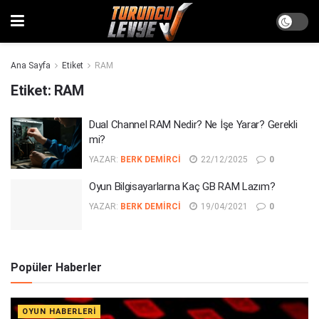
Ana Sayfa
Etiket
RAM
Etiket:
RAM
Dual Channel RAM Nedir? Ne İşe Yarar? Gerekli
mi?
YAZAR:
BERK DEMIRCI
22/12/2025
0
Oyun Bilgisayarlarına Kaç GB RAM Lazım?
YAZAR:
BERK DEMIRCI
19/04/2021
0
Popüler Haberler
OYUN HABERLERI