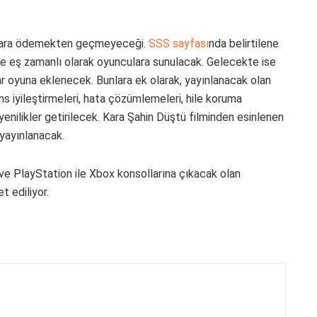
un para ödemekten geçmeyeceği.
SSS sayfası
nda belirtilene
 ile eş zamanlı olarak oyunculara sunulacak. Gelecekte ise
çlar oyuna eklenecek. Bunlara ek olarak, yayınlanacak olan
ns iyileştirmeleri, hata çözümlemeleri, hile koruma
 yenilikler getirilecek. Kara Şahin Düştü filminden esinlenen
 yayınlanacak.
ve PlayStation ile Xbox konsollarına çıkacak olan
t ediliyor.