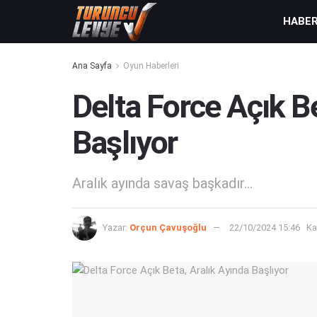
HABE
Ana Sayfa
Oyun Haberleri
Delta Force Açık Be
Başlıyor
Aralık ayında savaş başkadır...
Yazar:
Orçun Çavuşoğlu
22/10/2024 15:46
Ka