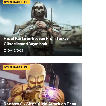
OYUN HABERLERI
Hayat Kurtaran Escape From Tarkov
Güncellemesi Yayınlandı
26/12/2025
OYUN HABERLERI
Rainbow Six Siege X İçin Attack on Titan