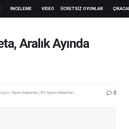
R
İNCELEME
VIDEO
ÜCRETSIZ OYUNLAR
ÇIKACA
ta, Aralık Ayında
0
tegori:
Oyun Haberleri
,
PC Oyun Haberleri