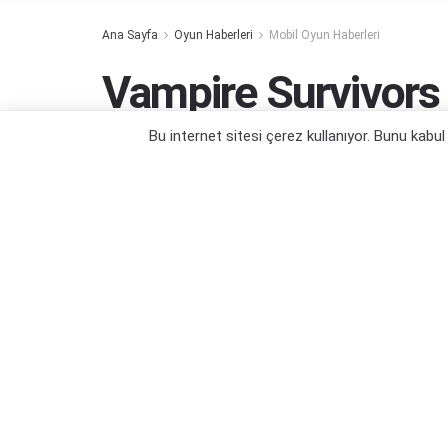
Ana Sayfa
Oyun Haberleri
Mobil Oyun Haberleri
Vampire Survivors
İçeriği Geliyor
Bu internet sitesi çerez kullanıyor. Bunu kabu
Yine saatler yiyecek bir içerik geliyor...
Yazar:
Orçun Çavuşoğlu
22/10/2024 14:46
Kategori:
Mobil Oyun Haberleri
,
Oyun Haberleri
,
PC Oyun
Haberleri
,
Switch Oyun Haberleri
,
Xbox One Oyun Haber