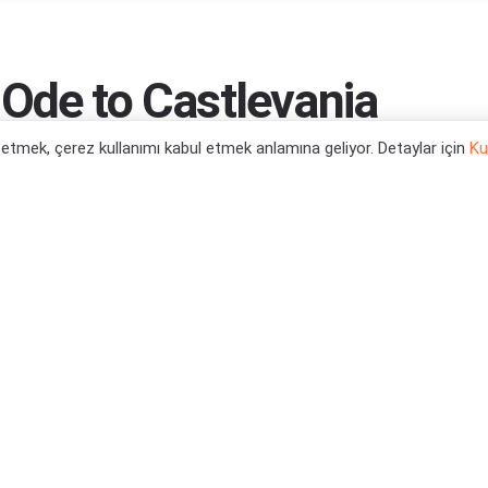
 Ode to Castlevania
l etmek, çerez kullanımı kabul etmek anlamına geliyor. Detaylar için
Ku
0
 Haberleri
,
PS4 Oyun Haberleri
,
PS5 Oyun
leri
,
Xbox Series X Oyun Haberleri