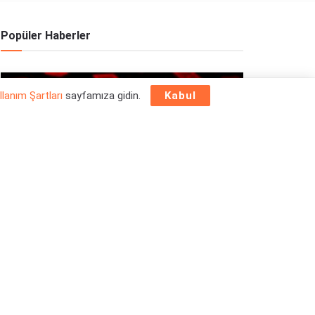
Popüler Haberler
OYUN HABERLERI
llanım Şartları
sayfamıza gidin.
Kabul
Epic Games Store Yılbaşı Ücretsiz Oyun
Programı 2025: 26 Aralık
26/12/2025
OYUN HABERLERI