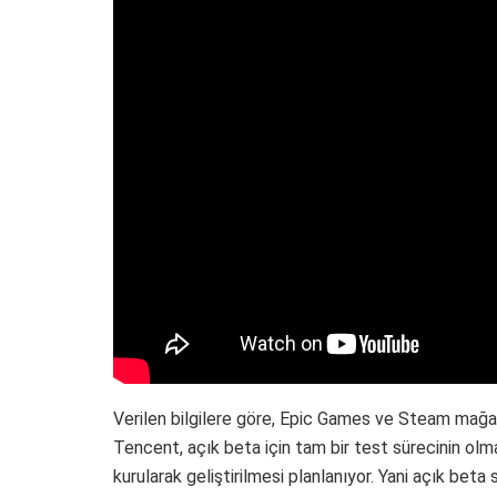
Verilen bilgilere göre, Epic Games ve Steam mağaza
Tencent, açık beta için tam bir test sürecinin olm
kurularak geliştirilmesi planlanıyor. Yani açık bet