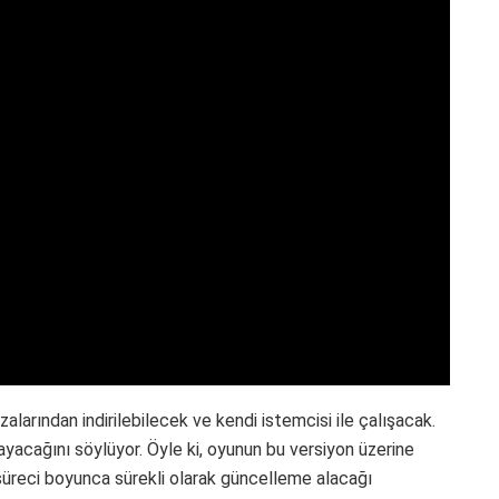
larından indirilebilecek ve kendi istemcisi ile çalışacak.
ayacağını söylüyor. Öyle ki, oyunun bu versiyon üzerine
a süreci boyunca sürekli olarak güncelleme alacağı