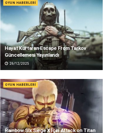
OYUN HABERLERI
Hayat Kurtaran Escape From Tarkov
Güncellemesi Yayınlandı
26/12/2025
OYUN HABERLERI
Rainbow Six Siege X İçin Attack on Titan