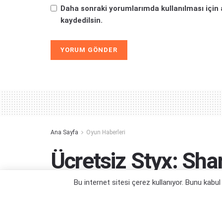
Daha sonraki yorumlarımda kullanılması için 
kaydedilsin.
Alternative:
Ana Sayfa
Oyun Haberleri
Ücretsiz Styx: Sha
Fırsatını Kaçırmay
Bu internet sitesi çerez kullanıyor. Bunu kabu
Styx'e kütüphanenizde yer açın!