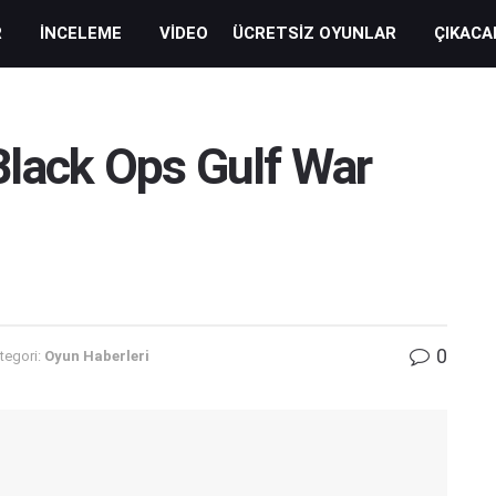
R
İNCELEME
VIDEO
ÜCRETSIZ OYUNLAR
ÇIKACA
Black Ops Gulf War
0
tegori:
Oyun Haberleri