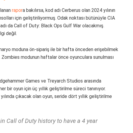
nlanan
rapor
a bakılırsa, kod adı Cerberus olan 2024 yılının
nsolları için geliştiriliyormuş. Odak noktası bütünüyle CIA
adı da Call of Duty: Black Ops Gulf War olacakmış.
gi değil.
enaryo moduna ön-sipariş ile bir hafta önceden erişebilmek
on, Zombies modunun haftalar önce oyunculara sunulması
 Sledgehammer Games ve Treyarch Studios arasında
 bir oyun için üç yıllık geliştirilme süreci tanınıyor.
ılında çıkacak olan oyun, seride dört yıllık geliştirilme
e in Call of Duty history to have a 4 year