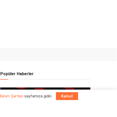
Popüler Haberler
OYUN HABERLERI
llanım Şartları
sayfamıza gidin.
Kabul