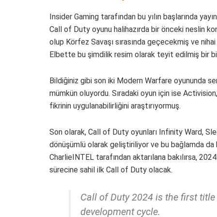
Insider Gaming tarafından bu yılın başlarında yayı
Call of Duty oyunu halihazırda bir önceki neslin ko
olup Körfez Savaşı sırasında geçecekmiş ve nihai 
Elbette bu şimdilik resim olarak teyit edilmiş bir bil
Bildiğiniz gibi son iki Modern Warfare oyununda s
mümkün oluyordu. Sıradaki oyun için ise Activisi
fikrinin uygulanabilirliğini araştırıyormuş.
Son olarak, Call of Duty oyunları Infinity Ward,
dönüşümlü olarak geliştiriliyor ve bu bağlamda da her
CharlieINTEL tarafından aktarılana bakılırsa, 2024 y
sürecine sahil ilk Call of Duty olacak.
Call of Duty 2024 is the first titl
development cycle.