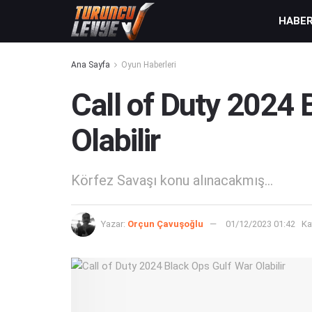
HABE
Ana Sayfa
Oyun Haberleri
Call of Duty 2024 
Olabilir
Körfez Savaşı konu alınacakmış...
Yazar:
Orçun Çavuşoğlu
01/12/2023 01:42
Ka