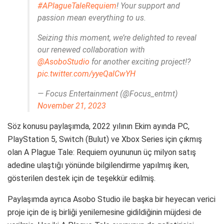
#APlagueTaleRequiem
! Your support and
passion mean everything to us.
Seizing this moment, we’re delighted to reveal
our renewed collaboration with
@AsoboStudio
for another exciting project!?
pic.twitter.com/yyeQalCwYH
— Focus Entertainment (@Focus_entmt)
November 21, 2023
Söz konusu paylaşımda, 2022 yılının Ekim ayında PC,
PlayStation 5, Switch (Bulut) ve Xbox Series için çıkmış
olan A Plague Tale: Requiem oyununun üç milyon satış
adedine ulaştığı yönünde bilgilendirme yapılmış iken,
gösterilen destek için de teşekkür edilmiş.
Paylaşımda ayrıca Asobo Studio ile başka bir heyecan verici
proje için de iş birliği yenilemesine gidildiğinin müjdesi de