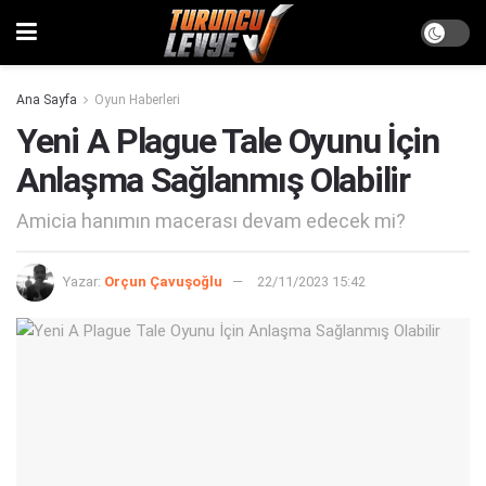
Ana Sayfa
Oyun Haberleri
Yeni A Plague Tale Oyunu İçin
Anlaşma Sağlanmış Olabilir
Amicia hanımın macerası devam edecek mi?
Yazar:
Orçun Çavuşoğlu
22/11/2023 15:42